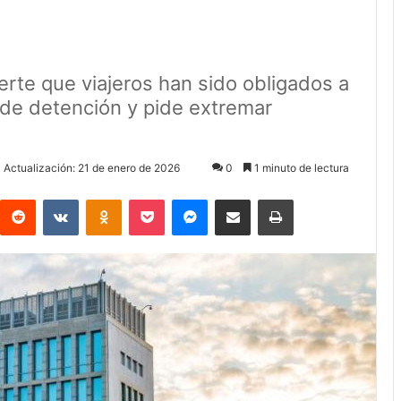
rte que viajeros han sido obligados a
 de detención y pide extremar
 Actualización: 21 de enero de 2026
0
1 minuto de lectura
Reddit
VKontakte
Odnoklassniki
Pocket
Messenger
Compartir via Email
Imprimir