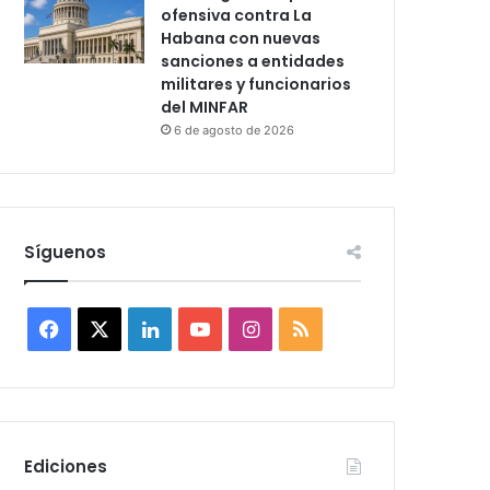
ofensiva contra La
Habana con nuevas
sanciones a entidades
militares y funcionarios
del MINFAR
6 de agosto de 2026
Síguenos
F
X
L
Y
I
R
a
i
o
n
S
c
n
u
s
S
e
k
T
t
Ediciones