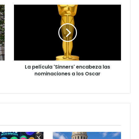
L
a
p
e
l
í
c
u
l
La película 'Sinners' encabeza las
a
nominaciones a los Oscar
'
S
i
n
n
e
r
s
'
e
n