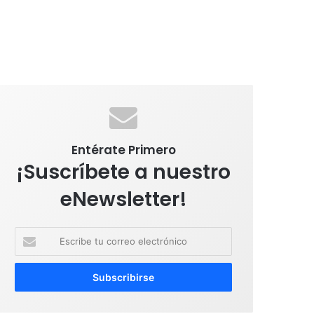
Entérate Primero
¡Suscríbete a nuestro
eNewsletter!
E
s
c
r
i
b