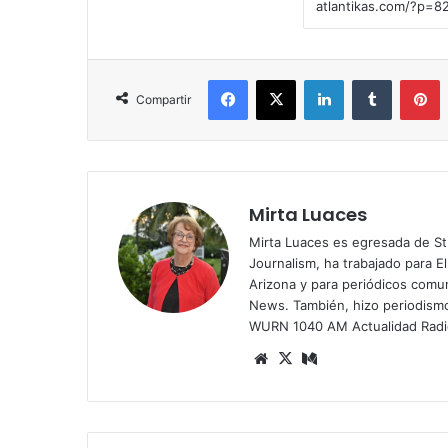
Facebook
X
LinkedIn
Tumblr
Pinterest
Compartir
Mirta Luaces
Mirta Luaces es egresada de St
Journalism, ha trabajado para El
Arizona y para periódicos comun
News. También, hizo periodism
WURN 1040 AM Actualidad Radi
Siti
X
Me
o
diu
we
m
b