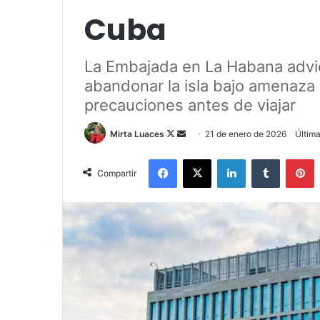
Cuba
La Embajada en La Habana advie
abandonar la isla bajo amenaza
precauciones antes de viajar
Mirta Luaces
F
S
21 de enero de 2026
Última
o
e
Facebook
X
LinkedIn
Tumblr
Pinterest
l
n
Compartir
l
d
o
a
w
n
o
e
n
m
X
a
i
l