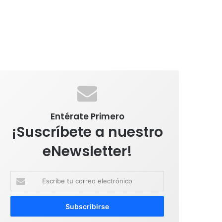
Entérate Primero
¡Suscríbete a nuestro
eNewsletter!
E
s
c
r
i