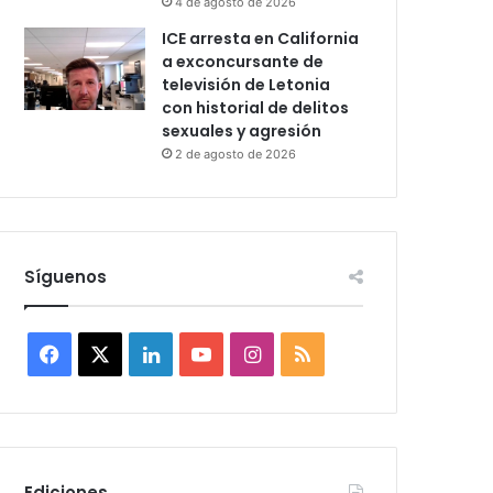
4 de agosto de 2026
ICE arresta en California
a exconcursante de
televisión de Letonia
con historial de delitos
sexuales y agresión
2 de agosto de 2026
Síguenos
F
X
L
Y
I
R
a
i
o
n
S
c
n
u
s
S
e
k
T
t
Ediciones