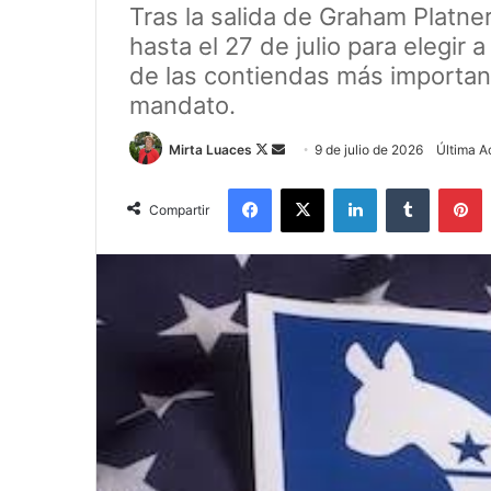
Tras la salida de Graham Platner
hasta el 27 de julio para elegir
de las contiendas más importan
mandato.
Mirta Luaces
F
S
9 de julio de 2026
Última Ac
o
e
Facebook
X
LinkedIn
Tumblr
Pinterest
l
n
Compartir
l
d
o
a
w
n
o
e
n
m
X
a
i
l