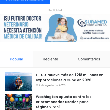
n
o
e
t
Publicidad
z
a
u
p
e
o
l
r
a
v
í
n
c
u
l
Popular
Reciente
Comentarios
o
s
c
EE. UU. mueve más de $218 millones en
o
exportaciones a Cuba en 2026
n
7 de agosto de 2026
I
C
Washington apunta contra las
E
criptomonedas usadas por el
régimen iraní