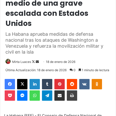
medio de una grave
escalada con Estados
Unidos
La Habana aprueba medidas de defensa
nacional tras los ataques de Washington a
Venezuela y refuerza la movilización militar y
civil en la isla
Mirta Luaces
F
S
18 de enero de 2026
o
e
Última Actualización: 18 de enero de 2026
0
1 minuto de lectura
l
n
Facebook
X
LinkedIn
Tumblr
Pinterest
Reddit
VKontakte
Odnoklassniki
l
d
o
a
Pocket
Messenger
WhatsApp
Telegram
Compartir via Email
Imprimir
w
n
o
e
n
m
X
a
La Habana (EFE).- El Consejo de Defensa Nacional de