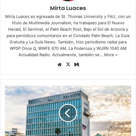
Mirta Luaces
Mirta Luaces es egresada de St. Thomas University y FAU, con un
título de Multimedia Journalism, ha trabajado para El Nuevo
Herald, El Sentinel, el Palm Beach Post, Bajo el Sol de Arizona y
para periódicos comunitarios en el Condado Palm Beach, La Guía
Gratuita y La Guía News. También, hizo periodismo radial para
WPSP Once Q, WWFE 670 AM, La Poderosa y WURN 1040 AM
Actualidad Radio. Actualmente, también se…
More »
Siti
X
Me
o
diu
we
m
b
M
u
l
t
i
t
u
d