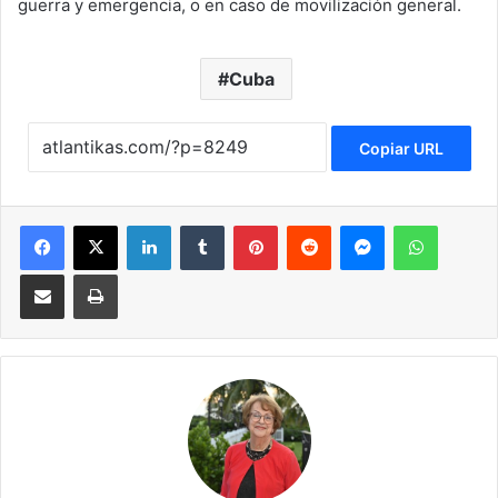
guerra y emergencia, o en caso de movilización general.
Cuba
Copiar URL
Facebook
X
LinkedIn
Tumblr
Pinterest
Reddit
Messenger
WhatsApp
Compartir via Email
Imprimir