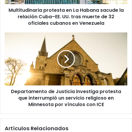
i
Multitudinaria protesta en La Habana sacude la
n
relación Cuba–EE. UU. tras muerte de 32
a
r
oficiales cubanos en Venezuela
i
a
D
p
e
r
p
o
a
t
r
e
t
s
a
t
m
a
e
e
Departamento de Justicia investiga protesta
n
n
que interrumpió un servicio religioso en
t
L
o
Minnesota por vínculos con ICE
a
d
H
e
a
J
Artículos Relacionados
b
u