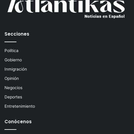
r
r
e
o
e
Secciones
l
e
c
Política
t
Gobierno
r
ó
Inmigración
n
Opinión
i
c
Negocios
o
Deportes
Entretenimiento
Conócenos