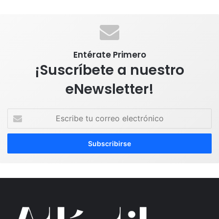
Entérate Primero
¡Suscríbete a nuestro
eNewsletter!
E
s
c
r
i
b
e
t
u
c
o