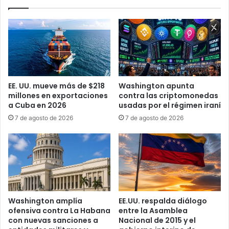
a
s
n
t
a
i
s
c
a
i
c
a
u
i
d
n
EE. UU. mueve más de $218
Washington apunta
e
v
millones en exportaciones
contra las criptomonedas
l
e
a Cuba en 2026
usadas por el régimen iraní
a
s
7 de agosto de 2026
7 de agosto de 2026
r
t
e
i
l
g
a
a
c
p
i
r
ó
o
n
t
Washington amplía
EE.UU. respalda diálogo
C
e
ofensiva contra La Habana
entre la Asamblea
u
s
con nuevas sanciones a
Nacional de 2015 y el
b