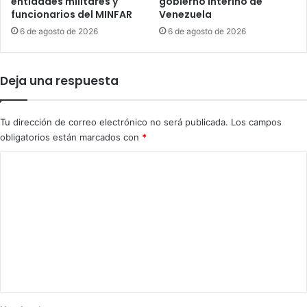
entidades militares y
gobierno interino de
t
a
funcionarios del MINFAR
Venezuela
a
–
q
6 de agosto de 2026
6 de agosto de 2026
E
u
E
e
.
i
Deja una respuesta
U
n
U
t
.
e
Tu dirección de correo electrónico no será publicada.
Los campos
t
r
obligatorios están marcados con
*
r
r
a
u
C
s
m
o
m
p
u
i
m
e
ó
e
r
u
t
n
n
e
s
t
d
e
a
e
r
3
v
r