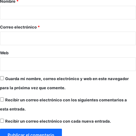
Nombre
*
2
i
i
o
c
f
i
o
i
o
*
Correo electrónico
*
c
r
i
e
a
l
l
i
Web
e
g
s
i
c
o
u
s
Guarda mi nombre, correo electrónico y web en este navegador
b
o
a
e
para la próxima vez que comente.
n
n
o
Recibir un correo electrónico con los siguientes comentarios a
M
s
i
esta entrada.
e
n
n
n
Recibir un correo electrónico con cada nueva entrada.
V
e
e
s