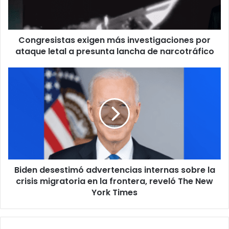
s
i
s
Congresistas exigen más investigaciones por
t
ataque letal a presunta lancha de narcotráfico
a
s
e
B
x
i
i
d
g
e
e
n
n
d
m
e
á
s
s
e
i
Biden desestimó advertencias internas sobre la
s
n
crisis migratoria en la frontera, reveló The New
t
v
i
York Times
e
m
s
ó
t
a