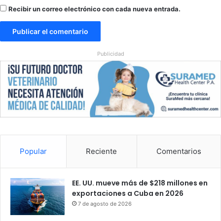
N
Recibir un correo electrónico con cada nueva entrada.
e
w
Y
o
Publicidad
r
k
T
i
m
e
s
Popular
Reciente
Comentarios
EE. UU. mueve más de $218 millones en
exportaciones a Cuba en 2026
7 de agosto de 2026