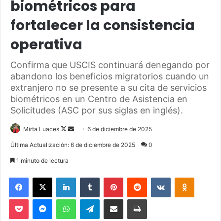
biométricos para
fortalecer la consistencia
operativa
Confirma que USCIS continuará denegando por
abandono los beneficios migratorios cuando un
extranjero no se presente a su cita de servicios
biométricos en un Centro de Asistencia en
Solicitudes (ASC por sus siglas en inglés).
Mirta Luaces
F
S
6 de diciembre de 2025
o
e
Última Actualización: 6 de diciembre de 2025
0
l
n
1 minuto de lectura
l
d
o
a
Facebook
X
LinkedIn
Tumblr
Pinterest
Reddit
VKontakte
Odnoklassniki
w
n
Pocket
Messenger
WhatsApp
Telegram
Compartir via Email
Imprimir
o
e
n
m