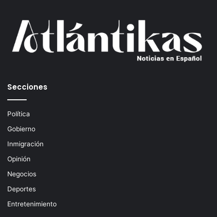
u
c
o
r
r
e
o
e
Secciones
l
e
c
Política
t
Gobierno
r
ó
Inmigración
n
Opinión
i
c
Negocios
o
Deportes
Entretenimiento