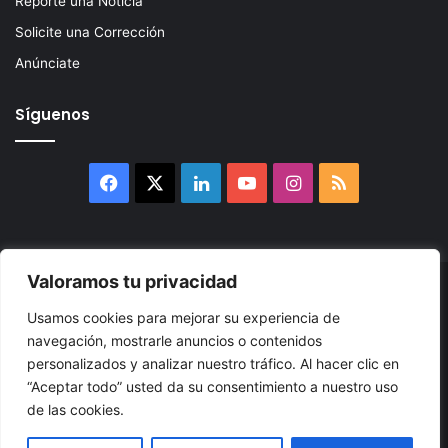
Reporte una Noticia
Solicite una Corrección
Anúnciate
Síguenos
Facebook
X
LinkedIn
YouTube
Instagram
RSS
Valoramos tu privacidad
© 2026, Atlántikas LLC. Todos los derechos reservados. Prohibida
Usamos cookies para mejorar su experiencia de
su reproducción total o parcial, así como su traducción a cualquier
navegación, mostrarle anuncios o contenidos
idioma sin nuestra autorización escrita.
personalizados y analizar nuestro tráfico. Al hacer clic en
“Aceptar todo” usted da su consentimiento a nuestro uso
Política de Privacidad
Términos y Condiciones
Accesibilidad
de las cookies.
Cookie
Mapa