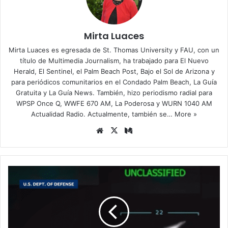
Mirta Luaces
Mirta Luaces es egresada de St. Thomas University y FAU, con un
título de Multimedia Journalism, ha trabajado para El Nuevo
Herald, El Sentinel, el Palm Beach Post, Bajo el Sol de Arizona y
para periódicos comunitarios en el Condado Palm Beach, La Guía
Gratuita y La Guía News. También, hizo periodismo radial para
WPSP Once Q, WWFE 670 AM, La Poderosa y WURN 1040 AM
Actualidad Radio. Actualmente, también se…
More »
Siti
X
Me
o
diu
we
m
b
C
o
n
g
r
e