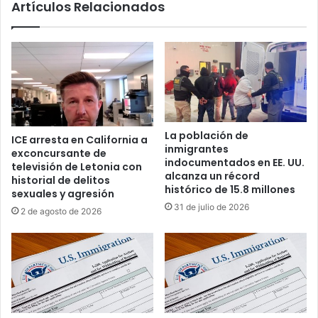
Artículos Relacionados
i
d
g
v
a
e
c
r
i
t
o
e
n
n
e
c
s
i
La población de
ICE arresta en California a
p
a
inmigrantes
exconcursante de
o
s
indocumentados en EE. UU.
televisión de Letonia con
r
i
alcanza un récord
historial de delitos
a
n
histórico de 15.8 millones
sexuales y agresión
t
t
31 de julio de 2026
2 de agosto de 2026
a
e
q
r
u
n
e
a
l
s
e
s
t
o
a