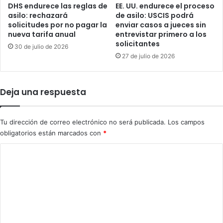
b
DHS endurece las reglas de
EE. UU. endurece el proceso
l
r
asilo: rechazará
de asilo: USCIS podrá
a
e
solicitudes por no pagar la
enviar casos a jueces sin
p
l
nueva tarifa anual
entrevistar primero a los
r
solicitantes
a
30 de julio de 2026
e
c
27 de julio de 2026
s
r
u
i
n
s
Deja una respuesta
t
i
a
s
l
m
Tu dirección de correo electrónico no será publicada.
Los campos
a
i
obligatorios están marcados con
*
n
g
c
r
C
h
a
o
a
t
d
o
m
e
r
e
n
i
a
a
n
r
e