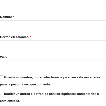
t
c
n
a
o
l
t
a
r
Nombre
*
r
f
i
á
r
f
o
o
i
n
*
Correo electrónico
*
c
t
o
e
r
a
Web
,
r
e
v
Guarda mi nombre, correo electrónico y web en este navegador
e
l
para la próxima vez que comente.
ó
T
Recibir un correo electrónico con los siguientes comentarios a
h
esta entrada.
e