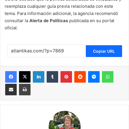
reemplaza cualquier guía previa relacionada con este
tema. Para información adicional, la agencia recomendó
consultar la
Alerta de Políticas
publicada en su portal
oficial.
Copiar URL
Facebook
X
LinkedIn
Tumblr
Pinterest
Reddit
Messenger
WhatsApp
Compartir via Email
Imprimir