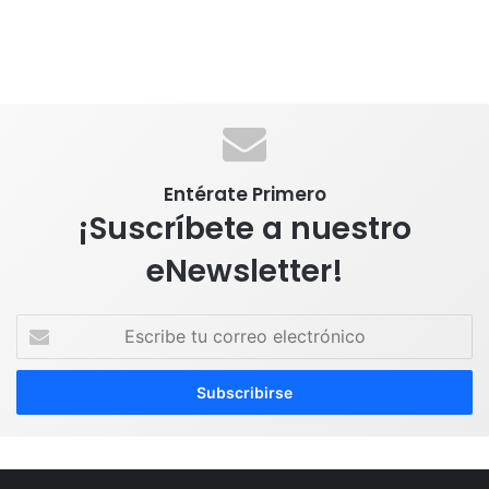
Entérate Primero
¡Suscríbete a nuestro
eNewsletter!
E
s
c
r
i
b
e
t