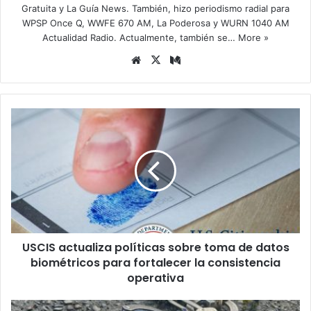
Gratuita y La Guía News. También, hizo periodismo radial para
WPSP Once Q, WWFE 670 AM, La Poderosa y WURN 1040 AM
Actualidad Radio. Actualmente, también se…
More »
Siti
X
Me
o
diu
we
m
b
U
S
C
I
S
a
c
t
u
USCIS actualiza políticas sobre toma de datos
a
biométricos para fortalecer la consistencia
l
i
operativa
z
a
D