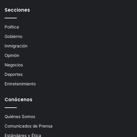
e
Secciones
l
e
c
Política
t
Gobierno
r
ó
Inmigración
n
Opinión
i
c
Negocios
o
Deportes
Entretenimiento
Conócenos
Quiénes Somos
Comunicados de Prensa
Estándares y Ética