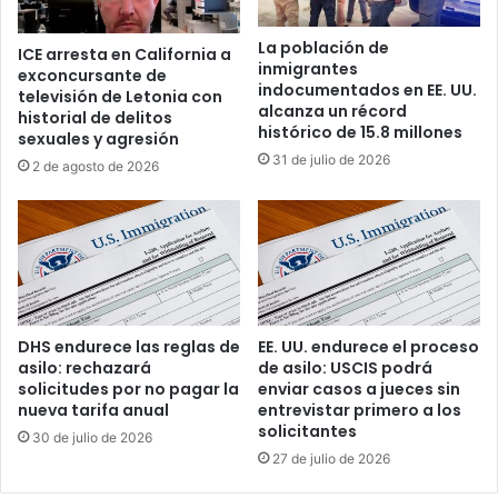
a
s
t
t
La población de
ICE arresta en California a
o
”
inmigrantes
exconcursante de
s
,
indocumentados en EE. UU.
televisión de Letonia con
b
u
alcanza un récord
historial de delitos
i
n
histórico de 15.8 millones
sexuales y agresión
o
p
31 de julio de 2026
2 de agosto de 2026
m
o
é
r
t
t
r
a
i
l
c
p
o
a
s
r
DHS endurece las reglas de
EE. UU. endurece el proceso
p
a
asilo: rechazará
de asilo: USCIS podrá
a
c
solicitudes por no pagar la
enviar casos a jueces sin
r
o
nueva tarifa anual
entrevistar primero a los
a
solicitantes
n
30 de julio de 2026
f
s
27 de julio de 2026
o
u
r