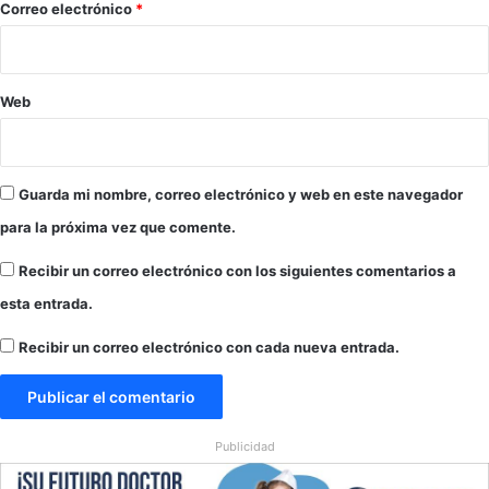
*
Correo electrónico
*
o
n
p
t
e
a
r
d
Web
a
o
t
s
i
a
v
r
Guarda mi nombre, correo electrónico y web en este navegador
a
r
e
para la próxima vez que comente.
s
t
Recibir un correo electrónico con los siguientes comentarios a
a
esta entrada.
d
o
Recibir un correo electrónico con cada nueva entrada.
s
e
n
E
Publicidad
E
.