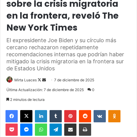
sobre la crisis migratoria
en la frontera, reveló The
New York Times
El expresidente Joe Biden y su círculo más
cercano rechazaron repetidamente
recomendaciones internas que podrían haber
mitigado la crisis migratoria en la frontera sur
de Estados Unidos
Mirta Luaces
F
S
7 de diciembre de 2025
o
e
Última Actualización: 7 de diciembre de 2025
0
l
n
2 minutos de lectura
l
d
o
a
Facebook
X
LinkedIn
Tumblr
Pinterest
Reddit
VKontakte
Odnoklassniki
w
n
Pocket
Messenger
WhatsApp
Telegram
Compartir via Email
Imprimir
o
e
n
m