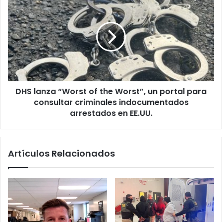
p
H
o
S
l
l
í
a
t
n
i
z
c
a
a
“
s
DHS lanza “Worst of the Worst”, un portal para
W
s
consultar criminales indocumentados
o
o
r
arrestados en EE.UU.
b
s
r
t
e
o
Artículos Relacionados
t
f
o
t
m
h
a
e
d
W
e
o
d
r