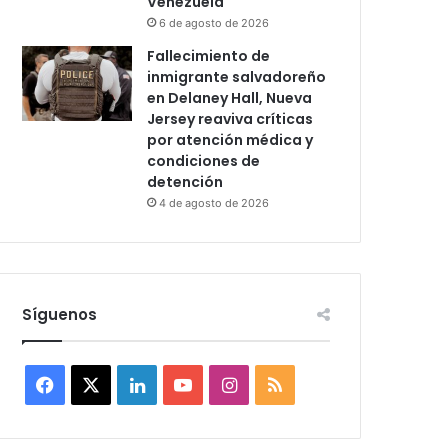
Venezuela
6 de agosto de 2026
Fallecimiento de
inmigrante salvadoreño
en Delaney Hall, Nueva
Jersey reaviva críticas
por atención médica y
condiciones de
detención
4 de agosto de 2026
Síguenos
F
X
L
Y
I
R
a
i
o
n
S