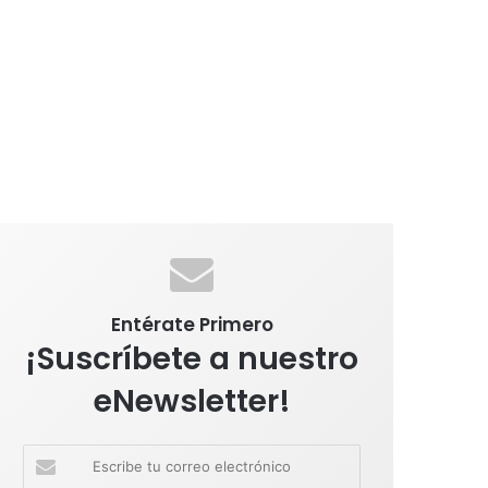
Entérate Primero
¡Suscríbete a nuestro
eNewsletter!
E
s