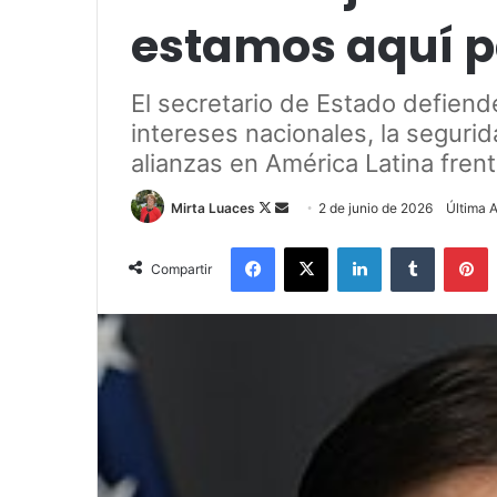
estamos aquí p
El secretario de Estado defiend
intereses nacionales, la seguri
alianzas en América Latina frent
Mirta Luaces
F
S
2 de junio de 2026
Última A
o
e
Facebook
X
LinkedIn
Tumblr
Pinterest
l
n
Compartir
l
d
o
a
w
n
o
e
n
m
X
a
i
l