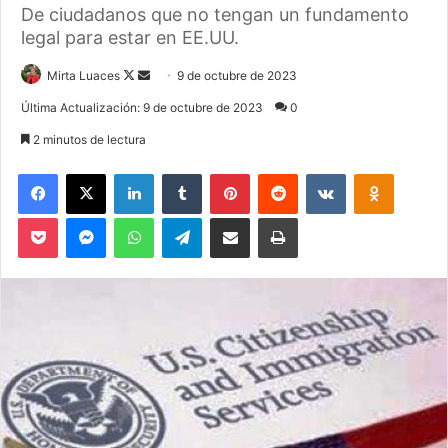
De ciudadanos que no tengan un fundamento
legal para estar en EE.UU.
Mirta Luaces
F
S
9 de octubre de 2023
o
e
Última Actualización: 9 de octubre de 2023
0
l
n
2 minutos de lectura
l
d
o
a
Facebook
X
LinkedIn
Tumblr
Pinterest
Reddit
VKontakte
Odnoklassniki
w
n
Pocket
Messenger
WhatsApp
Telegram
Compartir via Email
Imprimir
o
e
n
m
X
a
i
l