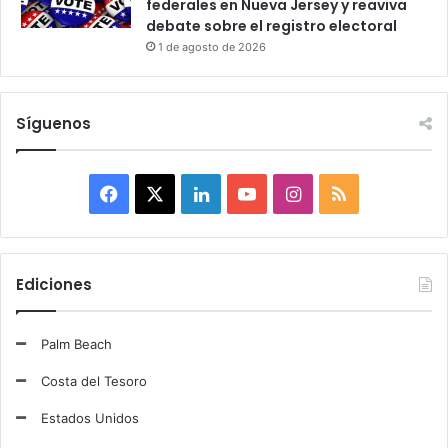
federales en Nueva Jersey y reaviva
debate sobre el registro electoral
1 de agosto de 2026
Síguenos
F
X
L
Y
I
R
a
i
o
n
S
c
n
u
s
S
Ediciones
e
k
T
t
Palm Beach
b
e
u
a
Costa del Tesoro
o
d
b
g
Estados Unidos
o
I
e
r