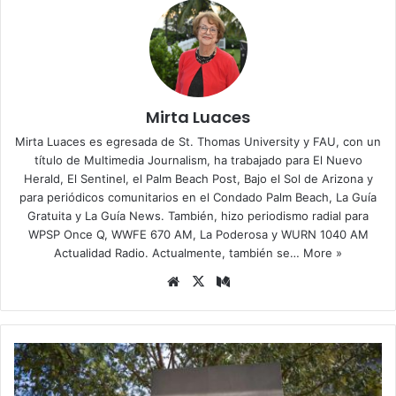
Mirta Luaces
Mirta Luaces es egresada de St. Thomas University y FAU, con un
título de Multimedia Journalism, ha trabajado para El Nuevo
Herald, El Sentinel, el Palm Beach Post, Bajo el Sol de Arizona y
para periódicos comunitarios en el Condado Palm Beach, La Guía
Gratuita y La Guía News. También, hizo periodismo radial para
WPSP Once Q, WWFE 670 AM, La Poderosa y WURN 1040 AM
Actualidad Radio. Actualmente, también se…
More »
Siti
X
Me
o
diu
we
m
b
A
c
u