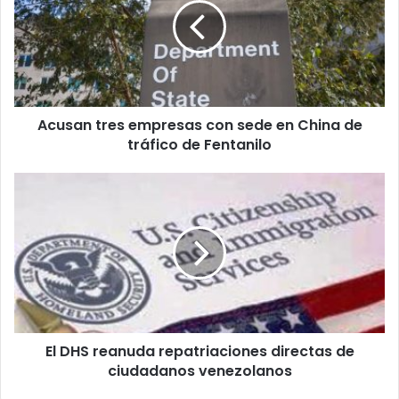
s
a
n
t
r
e
Acusan tres empresas con sede en China de
s
tráfico de Fentanilo
e
m
p
E
r
l
e
D
s
H
a
S
s
r
c
e
o
a
n
n
s
El DHS reanuda repatriaciones directas de
u
e
ciudadanos venezolanos
d
d
a