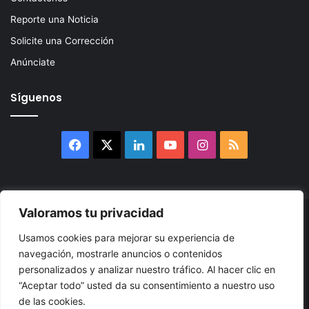
Reporte una Noticia
Solicite una Corrección
Anúnciate
Síguenos
Facebook
X
LinkedIn
YouTube
Instagram
RSS
Valoramos tu privacidad
© 2026, Atlántikas LLC. Todos los derechos reservados. Prohibida
Usamos cookies para mejorar su experiencia de
su reproducción total o parcial, así como su traducción a cualquier
navegación, mostrarle anuncios o contenidos
idioma sin nuestra autorización escrita.
personalizados y analizar nuestro tráfico. Al hacer clic en
“Aceptar todo” usted da su consentimiento a nuestro uso
Política de Privacidad
Términos y Condiciones
Accesibilidad
de las cookies.