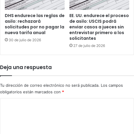
s
t
d
a
e
DHS endurece las reglas de
EE. UU. endurece el proceso
n
c
asilo: rechazará
de asilo: USCIS podrá
i
i
solicitudes por no pagar la
enviar casos a jueces sin
l
u
nueva tarifa anual
entrevistar primero a los
o
solicitantes
d
30 de julio de 2026
a
27 de julio de 2026
d
a
n
Deja una respuesta
o
s
v
Tu dirección de correo electrónico no será publicada.
Los campos
e
obligatorios están marcados con
*
n
e
C
z
o
o
l
m
a
e
n