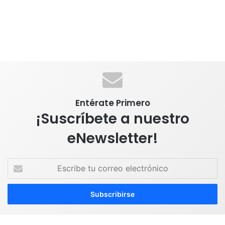
Entérate Primero
¡Suscríbete a nuestro
eNewsletter!
E
s
c
r
i
b