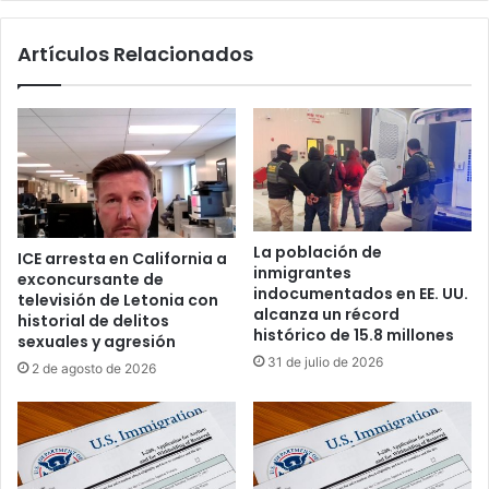
e
r
e
e
Artículos Relacionados
n
p
C
a
h
t
i
r
n
i
a
a
d
c
e
i
t
o
La población de
ICE arresta en California a
r
n
inmigrantes
exconcursante de
á
e
indocumentados en EE. UU.
televisión de Letonia con
f
s
alcanza un récord
historial de delitos
i
d
histórico de 15.8 millones
sexuales y agresión
c
i
31 de julio de 2026
2 de agosto de 2026
o
r
d
e
e
c
F
t
e
a
n