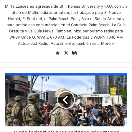
Mirta Luaces es egresada de St. Thomas University y FAU, con un
título de Multimedia Journalism, ha trabajado para El Nuevo
Herald, El Sentinel, el Palm Beach Post, Bajo el Sol de Arizona y
para periódicos comunitarios en el Condado Palm Beach, La Guía
Gratuita y La Guía News. También, hizo periodismo radial para
WPSP Once Q, WWFE 670 AM, La Poderosa y WURN 1040 AM
Actualidad Radio. Actualmente, también se…
More »
Siti
X
Me
o
diu
we
m
b
J
u
e
z
a
f
e
d
e