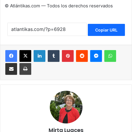
© Atlántikas.com — Todos los derechos reservados
Copiar URL
Facebook
X
LinkedIn
Tumblr
Pinterest
Reddit
Messenger
WhatsApp
Compartir via Email
Imprimir
Mirta Luaces