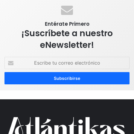
Entérate Primero
¡Suscríbete a nuestro
eNewsletter!
E
s
c
r
i
b
e
t
u
c
o
r