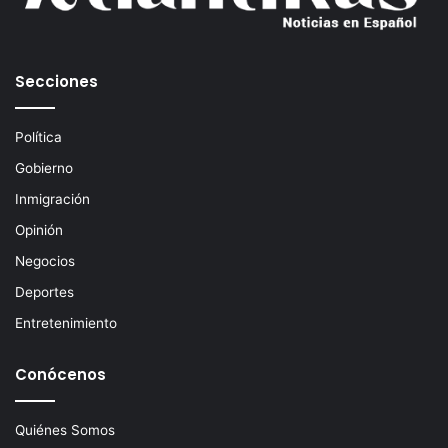
r
e
o
e
Secciones
l
e
c
Política
t
Gobierno
r
ó
Inmigración
n
Opinión
i
c
Negocios
o
Deportes
Entretenimiento
Conócenos
Quiénes Somos