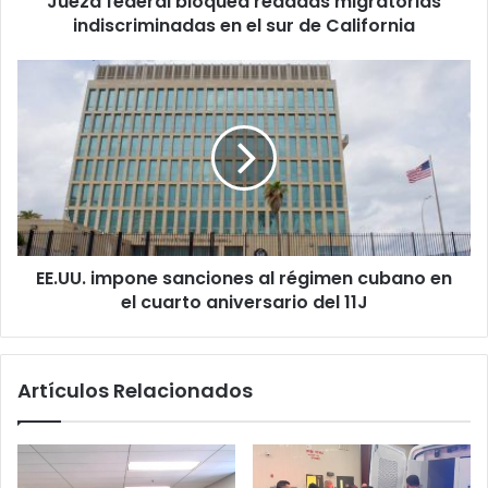
Jueza federal bloquea redadas migratorias
r
indiscriminadas en el sur de California
a
l
b
E
l
E
o
.
q
U
u
U
e
.
a
i
r
m
e
p
d
EE.UU. impone sanciones al régimen cubano en
o
a
el cuarto aniversario del 11J
n
d
e
a
s
s
a
Artículos Relacionados
m
n
i
c
g
i
r
o
a
n