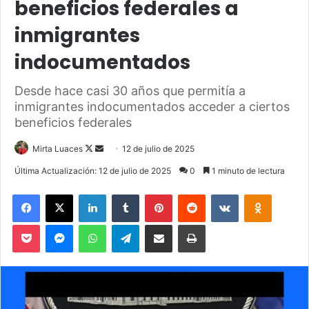
beneficios federales a
inmigrantes
indocumentados
Desde hace casi 30 años que permitía a
inmigrantes indocumentados acceder a ciertos
beneficios federales
Mirta Luaces
F
S
12 de julio de 2025
o
e
Última Actualización: 12 de julio de 2025
0
1 minuto de lectura
l
n
Facebook
X
LinkedIn
Tumblr
Pinterest
Reddit
VKontakte
Odnoklassniki
l
d
o
a
Pocket
Messenger
WhatsApp
Telegram
Compartir via Email
Imprimir
w
n
o
e
n
m
X
a
i