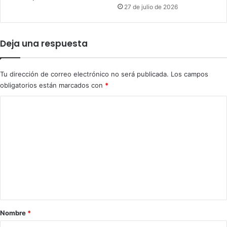
e
c
27 de julio de 2026
n
u
e
a
l
r
Deja una respuesta
s
t
u
o
r
a
Tu dirección de correo electrónico no será publicada.
Los campos
d
n
obligatorios están marcados con
*
e
i
C
v
C
a
e
o
l
r
i
s
m
f
a
e
o
r
r
n
i
n
o
t
i
d
a
a
e
l
r
Nombre
*
1
i