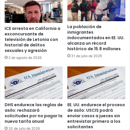
t
e
o
s
r
a
i
l
La población de
ICE arresta en California a
a
r
inmigrantes
exconcursante de
s
é
indocumentados en EE. UU.
televisión de Letonia con
i
g
alcanza un récord
historial de delitos
n
i
histórico de 15.8 millones
sexuales y agresión
d
m
31 de julio de 2026
2 de agosto de 2026
i
e
s
n
c
c
r
u
i
b
m
a
i
n
n
o
DHS endurece las reglas de
EE. UU. endurece el proceso
a
e
asilo: rechazará
de asilo: USCIS podrá
d
n
solicitudes por no pagar la
enviar casos a jueces sin
a
e
nueva tarifa anual
entrevistar primero a los
s
solicitantes
l
30 de julio de 2026