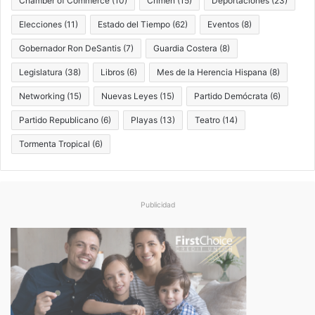
Chamber of Commerce
(10)
Crimen
(15)
Deportaciones
(23)
Elecciones
(11)
Estado del Tiempo
(62)
Eventos
(8)
Gobernador Ron DeSantis
(7)
Guardia Costera
(8)
Legislatura
(38)
Libros
(6)
Mes de la Herencia Hispana
(8)
Networking
(15)
Nuevas Leyes
(15)
Partido Demócrata
(6)
Partido Republicano
(6)
Playas
(13)
Teatro
(14)
Tormenta Tropical
(6)
Publicidad