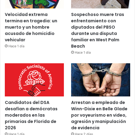
Velocidad extrema
Sospechoso muere tras
termina en tragedia: un
enfrentamiento con
muerto y un hombre
diputados del PBSO
acusado de homicidio
durante una disputa
vehicular
familiar en West Palm
Beach
Hace 1 día
Hace 1 día
Candidatos del DSA
Arrestan a empleado de
desafían a demócratas
Winn-Dixie en Belle Glade
moderados en las
por voyeurismo en video,
primarias de Florida de
agresión y manipulación
2026
de evidencia
Hace 1 día
Hace 2 días