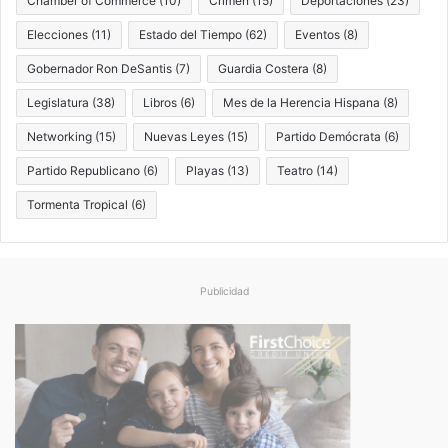
Chamber of Commerce
(10)
Crimen
(15)
Deportaciones
(23)
Elecciones
(11)
Estado del Tiempo
(62)
Eventos
(8)
Gobernador Ron DeSantis
(7)
Guardia Costera
(8)
Legislatura
(38)
Libros
(6)
Mes de la Herencia Hispana
(8)
Networking
(15)
Nuevas Leyes
(15)
Partido Demócrata
(6)
Partido Republicano
(6)
Playas
(13)
Teatro
(14)
Tormenta Tropical
(6)
Publicidad