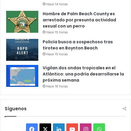
Hace 14 horas
Hombre de Palm Beach County es
arrestado por presunta actividad
sexual con un perro
Hace 15 horas
Policía busca a sospechoso tras
tiroteo en Boynton Beach
Hace 15 horas
Vigilan dos ondas tropicales en el
Atlántico: una podría desarrollarse la
próxima semana
Hace 16 horas
Síguenos
F
X
L
Y
I
W