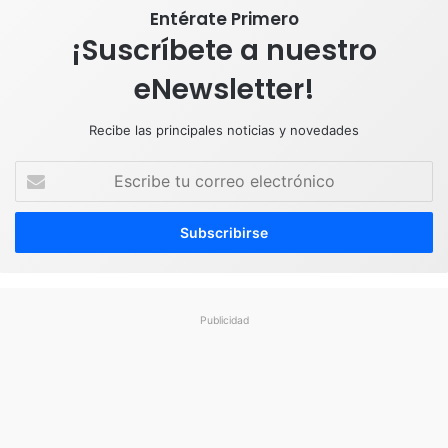
Entérate Primero
¡Suscríbete a nuestro
eNewsletter!
Recibe las principales noticias y novedades
E
s
c
r
i
b
e
t
Publicidad
u
c
o
r
r
e