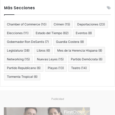
a
Más Secciones
r
:
Chamber of Commerce
(10)
Crimen
(15)
Deportaciones
(23)
Elecciones
(11)
Estado del Tiempo
(62)
Eventos
(8)
Gobernador Ron DeSantis
(7)
Guardia Costera
(8)
Legislatura
(38)
Libros
(6)
Mes de la Herencia Hispana
(8)
Networking
(15)
Nuevas Leyes
(15)
Partido Demócrata
(6)
Partido Republicano
(6)
Playas
(13)
Teatro
(14)
Tormenta Tropical
(6)
Publicidad