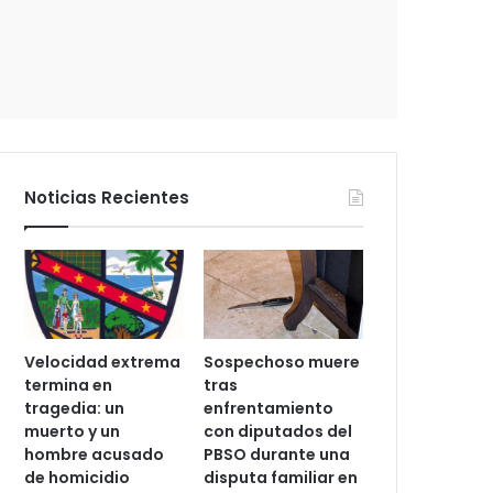
e
c
t
r
ó
n
i
c
Noticias Recientes
o
Velocidad extrema
Sospechoso muere
termina en
tras
tragedia: un
enfrentamiento
muerto y un
con diputados del
hombre acusado
PBSO durante una
de homicidio
disputa familiar en