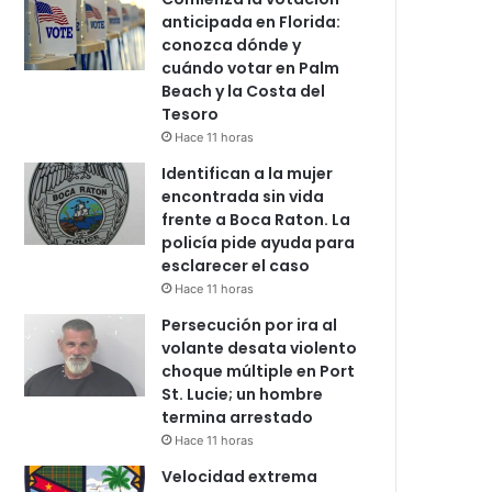
anticipada en Florida:
conozca dónde y
cuándo votar en Palm
Beach y la Costa del
Tesoro
Hace 11 horas
Identifican a la mujer
encontrada sin vida
frente a Boca Raton. La
policía pide ayuda para
esclarecer el caso
Hace 11 horas
Persecución por ira al
volante desata violento
choque múltiple en Port
St. Lucie; un hombre
termina arrestado
Hace 11 horas
Velocidad extrema