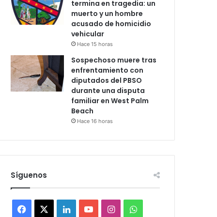
termina en tragedia: un
muerto y un hombre
acusado de homicidio
vehicular
Hace 15 horas
Sospechoso muere tras
enfrentamiento con
diputados del PBSO
durante una disputa
familiar en West Palm
Beach
Hace 16 horas
Síguenos
F
X
L
Y
I
W