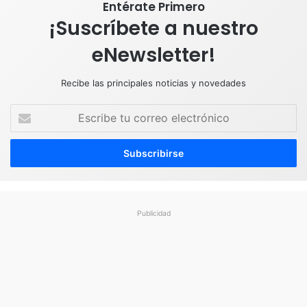
Entérate Primero
¡Suscríbete a nuestro
eNewsletter!
Recibe las principales noticias y novedades
E
s
c
r
i
b
e
t
Publicidad
u
c
o
r
r
e