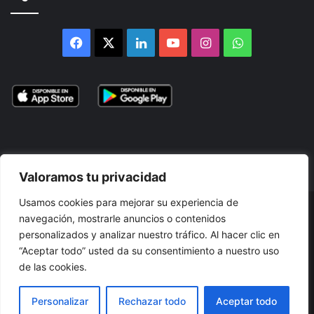
Facebook
X
LinkedIn
YouTube
Instagram
WhatsApp
Valoramos tu privacidad
Usamos cookies para mejorar su experiencia de
© 2026, Atlántikas LLC. Todos los derechos reservados. Prohibida
navegación, mostrarle anuncios o contenidos
personalizados y analizar nuestro tráfico. Al hacer clic en
su reproducción total o parcial, así como su traducción a cualquier
“Aceptar todo” usted da su consentimiento a nuestro uso
idioma sin nuestra autorización escrita.
de las cookies.
Términos y Condiciones
Política de Privacidad
Cookies
Personalizar
Rechazar todo
Aceptar todo
Accesibilidad
Mapa