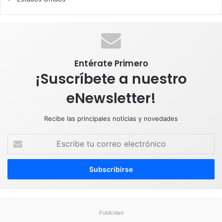
o
I
e
r
p
k
n
a
p
m
Entérate Primero
¡Suscríbete a nuestro
eNewsletter!
Recibe las principales noticias y novedades
E
s
c
r
i
b
e
t
Publicidad
u