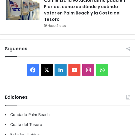
Comienza la votación anticipada en
Florida: conozca dónde y cuándo
votar en Palm Beach y la Costa del
Tesoro
Hace 2 días
Síguenos
F
X
L
Y
I
W
a
i
o
n
h
c
n
u
s
a
Ediciones
e
k
T
t
t
Condado Palm Beach
b
e
u
a
s
Costa del Tesoro
o
d
b
g
A
Estados Unidos