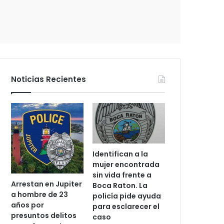
c
t
r
ó
n
i
c
Noticias Recientes
o
Identifican a la
mujer encontrada
sin vida frente a
Arrestan en Jupiter
Boca Raton. La
a hombre de 23
policía pide ayuda
años por
para esclarecer el
presuntos delitos
caso