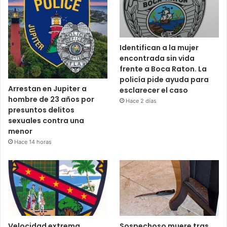
Identifican a la mujer
encontrada sin vida
frente a Boca Raton. La
policía pide ayuda para
Arrestan en Jupiter a
esclarecer el caso
hombre de 23 años por
Hace 2 días
presuntos delitos
sexuales contra una
menor
Hace 14 horas
Velocidad extrema
Sospechoso muere tras