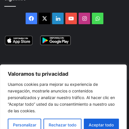
Facebook
X
LinkedIn
YouTube
Instagram
WhatsApp
Valoramos tu privacidad
Usamos cookies para mejorar su experiencia de
© 2026, Atlántikas LLC. Todos los derechos reservados. Prohibida
navegación, mostrarle anuncios o contenidos
personalizados y analizar nuestro tráfico. Al hacer clic en
su reproducción total o parcial, así como su traducción a cualquier
“Aceptar todo” usted da su consentimiento a nuestro uso
idioma sin nuestra autorización escrita.
de las cookies.
Términos y Condiciones
Política de Privacidad
Cookies
Personalizar
Rechazar todo
Aceptar todo
Accesibilidad
Mapa