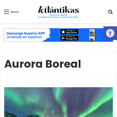
B
Menú
Ab
Aurora Boreal