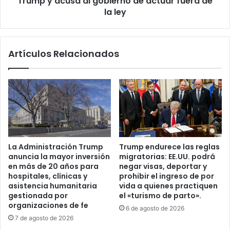
Trump y acusa al gobierno de actuar fuera de
t
b
la ley
a
l
r
o
i
q
Artículos Relacionados
a
u
d
e
e
a
1
p
0
o
0
l
m
í
i
t
l
i
La Administración Trump
Trump endurece las reglas
l
c
anuncia la mayor inversión
migratorias: EE.UU. podrá
o
a
en más de 20 años para
negar visas, deportar y
n
m
hospitales, clínicas y
prohibir el ingreso de por
e
i
asistencia humanitaria
vida a quienes practiquen
s
g
gestionada por
el «turismo de parto».
d
organizaciones de fe
r
6 de agosto de 2026
e
a
7 de agosto de 2026
d
t