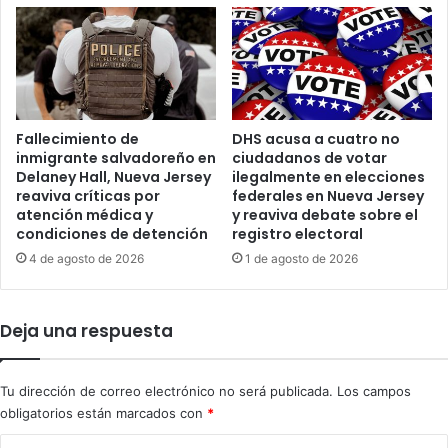
ó
o
l
r
a
i
r
a
e
d
s
e
p
Fallecimiento de
DHS acusa a cuatro no
T
inmigrante salvadoreño en
ciudadanos de votar
a
r
Delaney Hall, Nueva Jersey
ilegalmente en elecciones
r
u
reaviva críticas por
federales en Nueva Jersey
a
m
atención médica y
y reaviva debate sobre el
C
p
condiciones de detención
registro electoral
u
y
4 de agosto de 2026
1 de agosto de 2026
b
a
a
c
y
u
a
Deja una respuesta
s
r
a
r
a
e
Tu dirección de correo electrónico no será publicada.
Los campos
l
m
g
obligatorios están marcados con
*
e
o