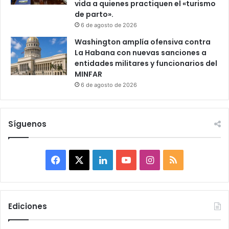
vida a quienes practiquen el «turismo
de parto».
6 de agosto de 2026
Washington amplía ofensiva contra
La Habana con nuevas sanciones a
entidades militares y funcionarios del
MINFAR
6 de agosto de 2026
Síguenos
F
X
L
Y
I
R
a
i
o
n
S
c
n
u
s
S
Ediciones
e
k
T
t