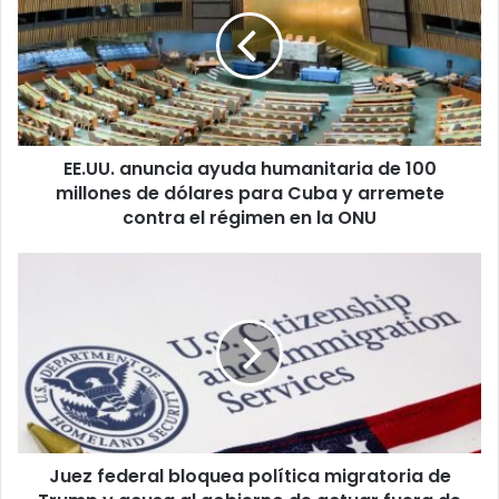
.
U
U
.
a
n
u
EE.UU. anuncia ayuda humanitaria de 100
n
millones de dólares para Cuba y arremete
c
i
contra el régimen en la ONU
a
a
J
y
u
u
e
d
z
a
f
h
e
u
d
m
e
a
r
n
Juez federal bloquea política migratoria de
a
i
l