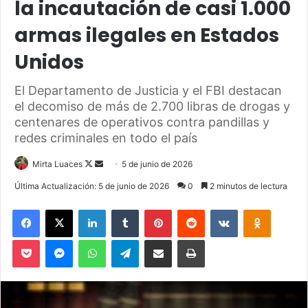
la incautación de casi 1.000
armas ilegales en Estados
Unidos
El Departamento de Justicia y el FBI destacan
el decomiso de más de 2.700 libras de drogas y
centenares de operativos contra pandillas y
redes criminales en todo el país
Mirta Luaces
F
S
5 de junio de 2026
o
e
Última Actualización: 5 de junio de 2026
0
2 minutos de lectura
l
n
Facebook
X
LinkedIn
Tumblr
Pinterest
Reddit
VKontakte
Odnoklassniki
l
d
o
a
Pocket
Messenger
WhatsApp
Telegram
Compartir via Email
Imprimir
w
n
o
e
n
m
X
a