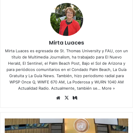
Mirta Luaces
Mirta Luaces es egresada de St. Thomas University y FAU, con un
título de Multimedia Journalism, ha trabajado para El Nuevo
Herald, El Sentinel, el Palm Beach Post, Bajo el Sol de Arizona y
para periódicos comunitarios en el Condado Palm Beach, La Guía
Gratuita y La Guía News. También, hizo periodismo radial para
WPSP Once Q, WWFE 670 AM, La Poderosa y WURN 1040 AM
Actualidad Radio. Actualmente, también se…
More »
Siti
X
Me
o
diu
we
m
b
E
E