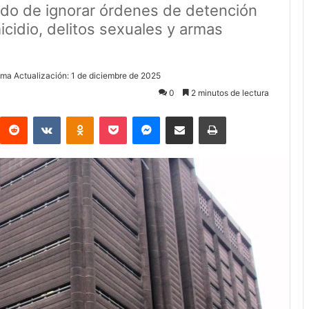
tado de ignorar órdenes de detención
cidio, delitos sexuales y armas
ima Actualización: 1 de diciembre de 2025
0
2 minutos de lectura
Reddit
VKontakte
Odnoklassniki
Pocket
Messenger
Compartir via Email
Imprimir