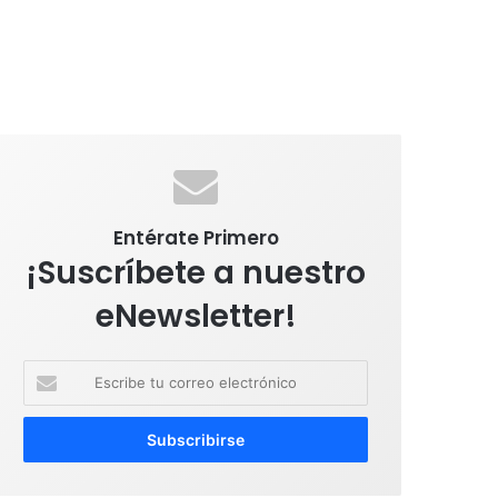
Entérate Primero
¡Suscríbete a nuestro
eNewsletter!
E
s
c
r
i
b