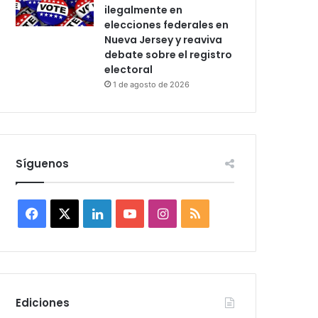
ilegalmente en
elecciones federales en
Nueva Jersey y reaviva
debate sobre el registro
electoral
1 de agosto de 2026
Síguenos
F
X
L
Y
I
R
a
i
o
n
S
c
n
u
s
S
e
k
T
t
Ediciones