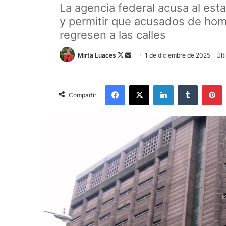
La agencia federal acusa al es
y permitir que acusados de homi
regresen a las calles
Mirta Luaces
F
S
1 de diciembre de 2025
Últ
o
e
l
n
Facebook
X
LinkedIn
Tumblr
Pinterest
l
d
Compartir
o
a
w
n
o
e
n
m
X
a
i
l