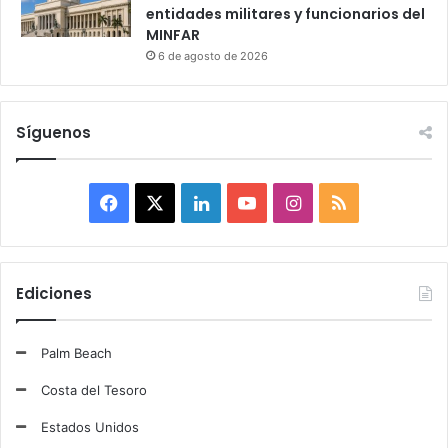
entidades militares y funcionarios del
MINFAR
6 de agosto de 2026
Síguenos
F
X
L
Y
I
R
a
i
o
n
S
c
n
u
s
S
Ediciones
e
k
T
t
Palm Beach
b
e
u
a
Costa del Tesoro
o
d
b
g
Estados Unidos
o
I
e
r