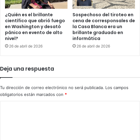
o
r
d
i
e
¿Quién es el brillante
Sospechoso del tiroteo en
l
científico que abrió fuego
cena de corresponsales de
O
l
en Washington y desató
la Casa Blanca era un
m
pánico en evento de alto
brillante graduado en
o
á
nivel?
informática
p
n
o
26 de abril de 2026
26 de abril de 2026
y
r
e
c
s
o
c
Deja una respuesta
r
a
r
l
u
a
Tu dirección de correo electrónico no será publicada.
Los campos
p
l
obligatorios están marcados con
*
c
a
i
t
C
ó
e
o
n
n
e
m
s
n
i
e
e
ó