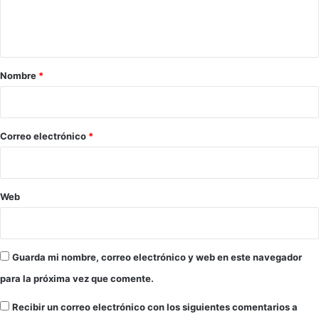
n
l
n
s
e
t
e
n
a
c
e
t
l
r
Nombre
*
o
E
i
r
s
a
o
t
u
r
*
Correo electrónico
*
r
e
í
c
f
h
e
o
Web
r
d
o
e
d
O
e
r
Guarda mi nombre, correo electrónico y web en este navegador
N
m
i
para la próxima vez que comente.
u
c
z
Recibir un correo electrónico con los siguientes comentarios a
a