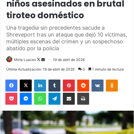
niños asesinados en brutal
tiroteo doméstico
Una tragedia sin precedentes sacude a
Shreveport tras un ataque que dejó 10 víctimas,
múltiples escenas del crimen y un sospechoso
abatido por la policía
Mirta Luaces
F
S
19 de abril de 2026
o
e
Última Actualización: 19 de abril de 2026
0
1 minuto de lectura
l
n
Facebook
X
LinkedIn
Tumblr
Pinterest
Reddit
VKontakte
Odnoklassniki
l
d
o
a
Pocket
Messenger
WhatsApp
Telegram
Compartir via Email
Imprimir
w
n
o
e
n
m
X
a
i
l