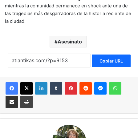
mientras la comunidad permanece en shock ante una de
las tragedias más desgarradoras de la historia reciente de
la ciudad.
Asesinato
Copiar URL
Facebook
X
LinkedIn
Tumblr
Pinterest
Reddit
Messenger
WhatsApp
Compartir via Email
Imprimir