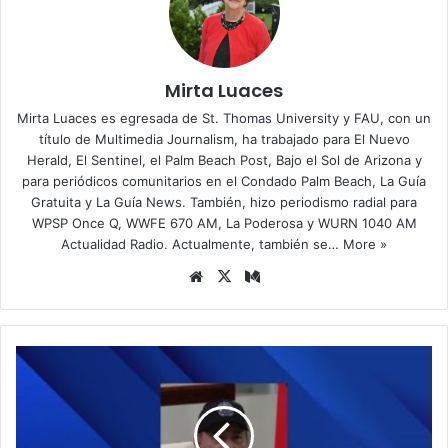
Mirta Luaces
Mirta Luaces es egresada de St. Thomas University y FAU, con un
título de Multimedia Journalism, ha trabajado para El Nuevo
Herald, El Sentinel, el Palm Beach Post, Bajo el Sol de Arizona y
para periódicos comunitarios en el Condado Palm Beach, La Guía
Gratuita y La Guía News. También, hizo periodismo radial para
WPSP Once Q, WWFE 670 AM, La Poderosa y WURN 1040 AM
Actualidad Radio. Actualmente, también se…
More »
Siti
X
Me
o
diu
we
m
b
E
s
t
a
d