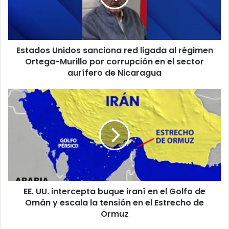
o
s
U
n
Estados Unidos sanciona red ligada al régimen
i
Ortega-Murillo por corrupción en el sector
d
o
aurífero de Nicaragua
s
s
E
a
E
n
.
c
U
i
U
o
.
n
i
a
n
r
t
e
EE. UU. intercepta buque iraní en el Golfo de
e
d
Omán y escala la tensión en el Estrecho de
r
l
c
Ormuz
i
e