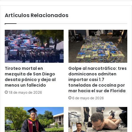
g
p
a
t
Artículos Relacionados
d
a
a
b
a
u
l
q
r
u
é
e
g
i
i
r
m
a
Tiroteo mortal en
Golpe al narcotráfico: tres
e
n
mezquita de San Diego
dominicanos admiten
n
í
desata pánico y deja al
importar casi 1.7
O
e
menos un fallecido
toneladas de cocaína por
r
n
mar hacia el sur de Florida
18 de mayo de 2026
t
e
6 de mayo de 2026
e
l
g
G
a
o
-
l
M
f
u