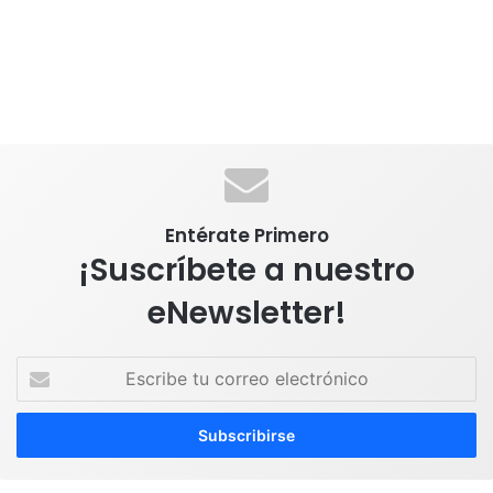
Entérate Primero
¡Suscríbete a nuestro
eNewsletter!
E
s
c
r
i
b