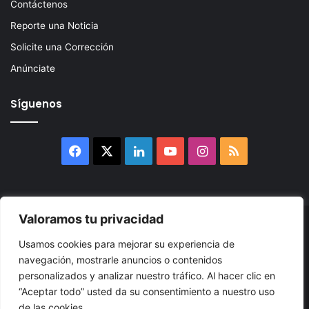
Contáctenos
Reporte una Noticia
Solicite una Corrección
Anúnciate
Síguenos
Facebook
X
LinkedIn
YouTube
Instagram
RSS
Valoramos tu privacidad
© 2026, Atlántikas LLC. Todos los derechos reservados. Prohibida
Usamos cookies para mejorar su experiencia de
su reproducción total o parcial, así como su traducción a cualquier
navegación, mostrarle anuncios o contenidos
idioma sin nuestra autorización escrita.
personalizados y analizar nuestro tráfico. Al hacer clic en
“Aceptar todo” usted da su consentimiento a nuestro uso
Política de Privacidad
Términos y Condiciones
Accesibilidad
de las cookies.