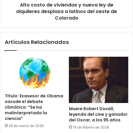
d
Alto costo de viviendas y nueva ley de
d
o
alquileres desplaza a latinos del oeste de
e
s
v
Colorado
m
i
i
v
g
i
Artículos Relacionados
r
e
a
n
n
d
t
a
e
s
s
y
i
n
l
u
e
e
Título: Exasesor de Obama
g
v
sacude el debate
a
a
climático: “Se ha
Muere Robert Duvall,
l
l
malinterpretado la
leyenda del cine y ganador
e
e
ciencia”
del Oscar, a los 95 años
s
y
29 de marzo de 2026
16 de febrero de 2026
a
d