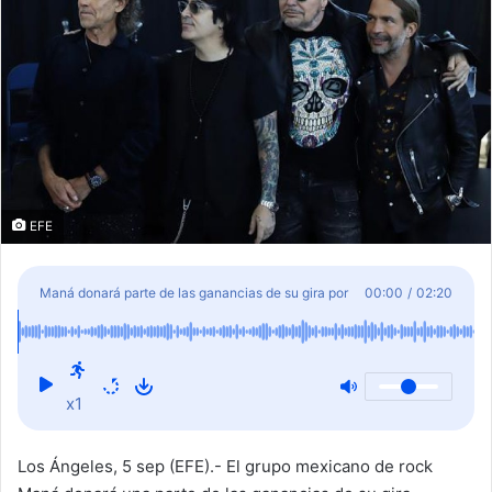
EFE
Maná donará parte de las ganancias de su gira por
00:00
/
02:20
EEUU a organizaciones latinas
x1
Los Ángeles, 5 sep (EFE).- El grupo mexicano de rock