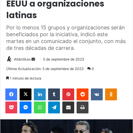
EEUU a organizaciones
latinas
Por lo menos 15 grupos y organizaciones serán
beneficiados por la iniciativa, indicó este
martes en un comunicado el conjunto, con más
de tres décadas de carrera.
Atlántikas
S
5 de septiembre de 2023
e
Última Actualización: 5 de septiembre de 2023
0
n
1 minuto de lectura
d
a
Facebook
X
LinkedIn
Tumblr
Pinterest
Reddit
VKontakte
Odnoklassniki
n
Pocket
Messenger
WhatsApp
Telegram
Compartir via Email
Imprimir
e
m
a
i
l