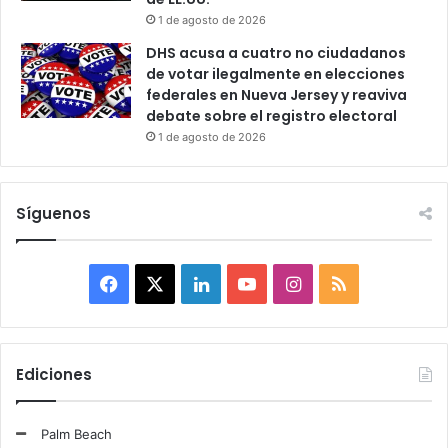
1 de agosto de 2026
DHS acusa a cuatro no ciudadanos
de votar ilegalmente en elecciones
federales en Nueva Jersey y reaviva
debate sobre el registro electoral
1 de agosto de 2026
Síguenos
F
X
L
Y
I
R
a
i
o
n
S
c
n
u
s
S
Ediciones
e
k
T
t
Palm Beach
b
e
u
a