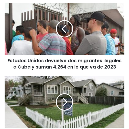
b
E
s
t
a
d
o
s
U
n
Estados Unidos devuelve dos migrantes ilegales
i
a Cuba y suman 4.264 en lo que va de 2023
d
o
s
A
d
l
e
t
v
o
u
c
e
o
l
s
v
t
e
o