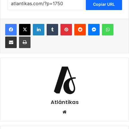
Copiar URL
Facebook
X
LinkedIn
Tumblr
Pinterest
Reddit
Messenger
WhatsApp
Compartir via Email
Imprimir
Atlántikas
Siti
o
we