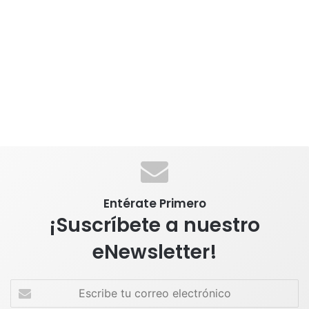
Entérate Primero
¡Suscríbete a nuestro
eNewsletter!
E
s