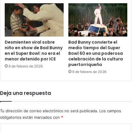
C
e
u
a
b
l
a
q
y
u
s
i
u
l
Desmienten viral sobre
Bad Bunny convierte el
m
e
niño en show de Bad Bunny
medio tiempo del Super
a
r
en el Super Bowl: no era el
Bowl 60 en una poderosa
n
e
menor detenido por ICE
celebración de la cultura
4
puertorriqueña
s
9 de febrero de 2026
.
d
9 de febrero de 2026
2
e
6
s
4
p
Deja una respuesta
e
l
n
a
l
z
Tu dirección de correo electrónico no será publicada.
Los campos
o
a
obligatorios están marcados con
*
q
a
u
l
C
e