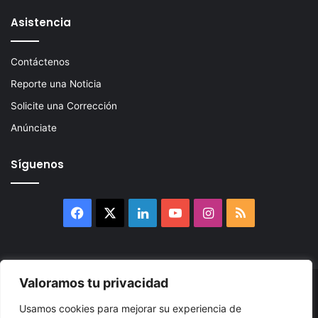
Asistencia
Contáctenos
Reporte una Noticia
Solicite una Corrección
Anúnciate
Síguenos
Facebook
X
LinkedIn
YouTube
Instagram
RSS
Valoramos tu privacidad
© 2026, Atlántikas LLC. Todos los derechos reservados. Prohibida
Usamos cookies para mejorar su experiencia de
su reproducción total o parcial, así como su traducción a cualquier