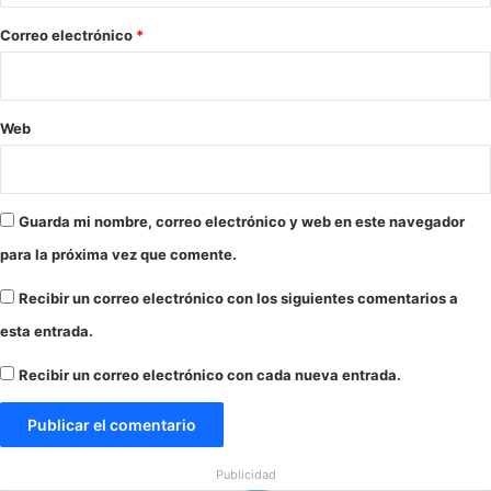
o
o
l
n
*
e
Correo electrónico
*
T
n
r
V
u
i
m
r
Web
p
g
i
n
i
Guarda mi nombre, correo electrónico y web en este navegador
a
para la próxima vez que comente.
Recibir un correo electrónico con los siguientes comentarios a
esta entrada.
Recibir un correo electrónico con cada nueva entrada.
Publicidad