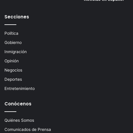
o
e
Secciones
l
e
c
Política
t
Gobierno
r
ó
Inmigración
n
Opinión
i
c
Negocios
o
Deportes
Entretenimiento
Conócenos
Quiénes Somos
Comunicados de Prensa