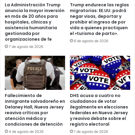
g
g
La Administración Trump
Trump endurece las reglas
i
e
anuncia la mayor inversión
migratorias: EE.UU. podrá
l
n
en más de 20 años para
negar visas, deportar y
a
c
hospitales, clínicas y
prohibir el ingreso de por
n
i
asistencia humanitaria
vida a quienes practiquen
c
a
gestionada por
el «turismo de parto».
i
organizaciones de fe
a
6 de agosto de 2026
a
l
7 de agosto de 2026
s
a
o
C
b
o
r
r
e
t
C
e
u
S
Fallecimiento de
DHS acusa a cuatro no
b
u
inmigrante salvadoreño en
ciudadanos de votar
a
p
Delaney Hall, Nueva Jersey
ilegalmente en elecciones
e
r
reaviva críticas por
federales en Nueva Jersey
n
e
atención médica y
y reaviva debate sobre el
m
m
condiciones de detención
registro electoral
e
a
4 de agosto de 2026
1 de agosto de 2026
d
p