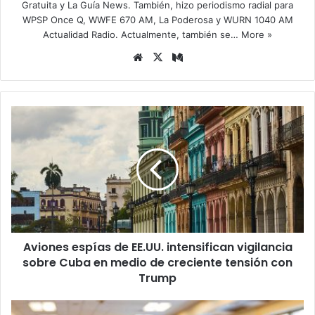
Gratuita y La Guía News. También, hizo periodismo radial para
WPSP Once Q, WWFE 670 AM, La Poderosa y WURN 1040 AM
Actualidad Radio. Actualmente, también se…
More »
Siti
X
Me
o
diu
we
m
b
A
v
i
o
n
e
s
e
s
Aviones espías de EE.UU. intensifican vigilancia
p
sobre Cuba en medio de creciente tensión con
í
a
Trump
s
d
D