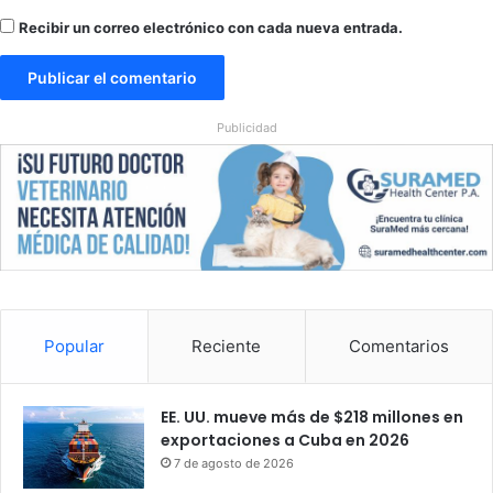
e
c
Recibir un correo electrónico con cada nueva entrada.
h
a
z
a
Publicidad
r
o
f
e
r
t
a
d
e
Popular
Reciente
Comentarios
C
o
s
EE. UU. mueve más de $218 millones en
t
exportaciones a Cuba en 2026
a
7 de agosto de 2026
R
i