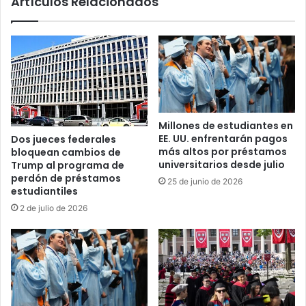
Artículos Relacionados
U
r
.
t
r
a
e
r
g
a
i
K
s
i
t
l
r
m
Millones de estudiantes en
a
a
EE. UU. enfrentarán pagos
Dos jueces federales
s
r
más altos por préstamos
bloquean cambios de
u
A
universitarios desde julio
Trump al programa de
p
b
perdón de préstamos
25 de junio de 2026
r
r
estudiantiles
i
e
2 de julio de 2026
m
g
e
o
r
G
a
a
c
r
a
c
í
í