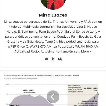
Mirta Luaces
Mirta Luaces es egresada de St. Thomas University y FAU, con un
título de Multimedia Journalism, ha trabajado para El Nuevo
Herald, El Sentinel, el Palm Beach Post, Bajo el Sol de Arizona y
para periódicos comunitarios en el Condado Palm Beach, La Guía
Gratuita y La Guía News. También, hizo periodismo radial para
WPSP Once Q, WWFE 670 AM, La Poderosa y WURN 1040 AM
Actualidad Radio. Actualmente, también se…
More »
Siti
X
Me
o
diu
we
m
b
L
a
p
o
b
l