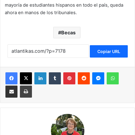
mayoría de estudiantes hispanos en todo el país, queda
ahora en manos de los tribunales.
Becas
Copiar URL
Facebook
X
LinkedIn
Tumblr
Pinterest
Reddit
Messenger
WhatsApp
Compartir via Email
Imprimir