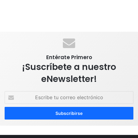
Entérate Primero
¡Suscríbete a nuestro
eNewsletter!
E
s
c
r
i
b
e