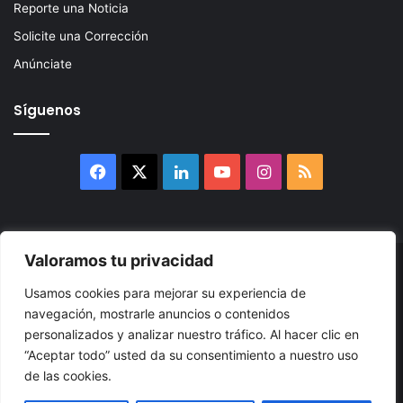
Reporte una Noticia
Solicite una Corrección
Anúnciate
Síguenos
Facebook
X
LinkedIn
YouTube
Instagram
RSS
Valoramos tu privacidad
© 2026, Atlántikas LLC. Todos los derechos reservados. Prohibida
Usamos cookies para mejorar su experiencia de
su reproducción total o parcial, así como su traducción a cualquier
navegación, mostrarle anuncios o contenidos
idioma sin nuestra autorización escrita.
personalizados y analizar nuestro tráfico. Al hacer clic en
“Aceptar todo” usted da su consentimiento a nuestro uso
Política de Privacidad
Términos y Condiciones
Accesibilidad
de las cookies.
Cookie
Mapa