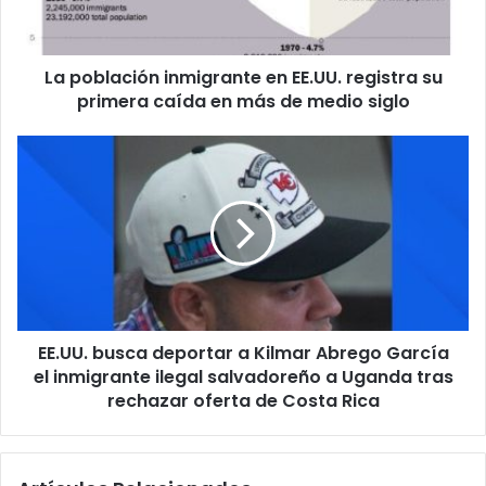
a
c
i
La población inmigrante en EE.UU. registra su
ó
primera caída en más de medio siglo
n
i
n
E
m
E
i
.
g
U
r
U
a
.
n
b
t
u
e
s
e
EE.UU. busca deportar a Kilmar Abrego García
c
n
el inmigrante ilegal salvadoreño a Uganda tras
a
E
d
rechazar oferta de Costa Rica
E
e
.
p
U
o