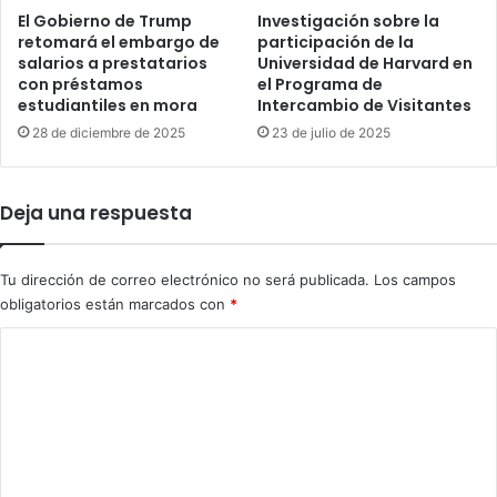
d
a
El Gobierno de Trump
Investigación sobre la
a
retomará el embargo de
participación de la
e
salarios a prestatarios
Universidad de Harvard en
e
l
con préstamos
el Programa de
n
i
estudiantiles en mora
Intercambio de Visitantes
m
n
á
28 de diciembre de 2025
23 de julio de 2025
m
s
i
d
g
e
r
Deja una respuesta
m
a
e
n
d
t
Tu dirección de correo electrónico no será publicada.
Los campos
i
e
obligatorios están marcados con
*
o
i
s
l
C
i
e
o
g
g
m
l
a
o
l
e
s
n
a