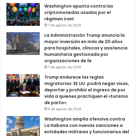
c
Washington apunta contra las
a
criptomonedas usadas por el
régimen iraní
7 de agosto de 2026
La Administración Trump anuncia la
mayor inversión en más de 20 años
para hospitales, clínicas y asistencia
humanitaria gestionada por
organizaciones de fe
7 de agosto de 2026
Trump endurece las reglas
migratorias: EE.UU. podrá negar visas,
deportar y prohibir el ingreso de por
vida a quienes practiquen el «turismo
de parto».
6 de agosto de 2026
Washington amplía ofensiva contra
La Habana con nuevas sanciones a
entidades militares y funcionarios del