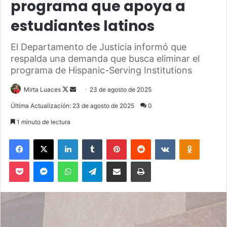
programa que apoya a
estudiantes latinos
El Departamento de Justicia informó que
respalda una demanda que busca eliminar el
programa de Hispanic-Serving Institutions
Mirta Luaces
F
S
23 de agosto de 2025
o
e
Última Actualización: 23 de agosto de 2025
0
l
n
1 minuto de lectura
l
d
o
a
Facebook
X
LinkedIn
Tumblr
Pinterest
Reddit
VKontakte
Odnoklassniki
w
n
Pocket
Messenger
WhatsApp
Telegram
Compartir via Email
Imprimir
o
e
n
m
X
a
i
l