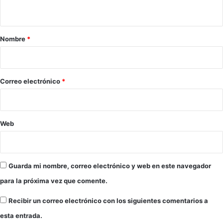
l
t
v
a
a
d
r
Nombre
*
o
i
r
o
e
ñ
*
Correo electrónico
*
o
a
U
g
Web
a
n
d
a
Guarda mi nombre, correo electrónico y web en este navegador
t
para la próxima vez que comente.
r
a
Recibir un correo electrónico con los siguientes comentarios a
s
r
esta entrada.