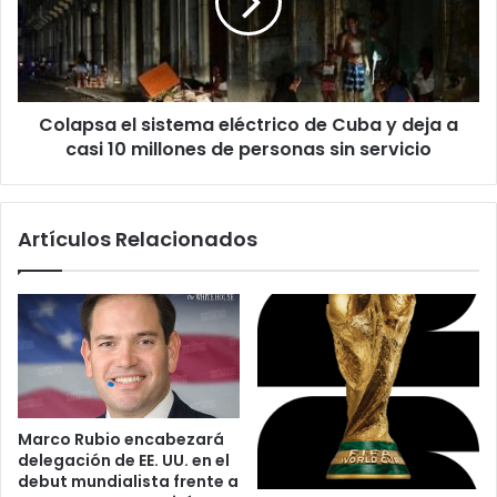
c
p
i
s
l
a
i
e
t
l
a
Colapsa el sistema eléctrico de Cuba y deja a
s
r
casi 10 millones de personas sin servicio
i
á
s
l
t
a
e
Artículos Relacionados
i
m
n
a
s
e
c
l
r
é
i
c
p
t
c
r
i
i
Marco Rubio encabezará
ó
c
delegación de EE. UU. en el
n
o
debut mundialista frente a
a
d