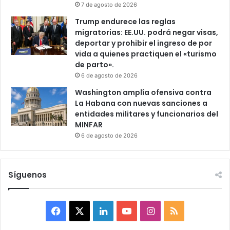
7 de agosto de 2026
Trump endurece las reglas
migratorias: EE.UU. podrá negar visas,
deportar y prohibir el ingreso de por
vida a quienes practiquen el «turismo
de parto».
6 de agosto de 2026
Washington amplía ofensiva contra
La Habana con nuevas sanciones a
entidades militares y funcionarios del
MINFAR
6 de agosto de 2026
Síguenos
F
X
L
Y
I
R