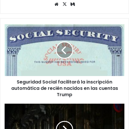
Siti
X
Me
o
diu
we
m
b
S
e
g
u
r
i
d
a
d
Seguridad Social facilitará la inscripción
S
automática de recién nacidos en las cuentas
o
c
Trump
i
a
C
l
o
f
l
a
a