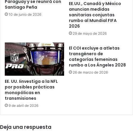
Paraguay y se reunirá con
EE.UU., Canadá y México
u
e
Santiago Peña
anuncian medidas
t
C
sanitarias conjuntas
10 de junio de 2026
o
u
rumbo al Mundial FIFA
m
b
2026
á
a
29 de mayo de 2026
t
y
i
d
El COI excluye a atletas
c
e
transgénero de
a
j
categorías femeninas
d
a
rumbo a Los Ángeles 2028
e
a
26 de marzo de 2026
r
c
e
a
EE. UU. Iinvestiga a la NFL
c
por posibles prácticas
s
monopólicas en
i
i
transmisiones
é
1
n
0
9 de abril de 2026
n
m
a
i
c
l
Deja una respuesta
i
l