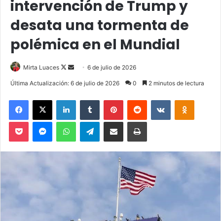
intervención de Trump y
desata una tormenta de
polémica en el Mundial
Mirta Luaces
F
S
6 de julio de 2026
o
e
Última Actualización: 6 de julio de 2026
0
2 minutos de lectura
l
n
Facebook
X
LinkedIn
Tumblr
Pinterest
Reddit
VKontakte
Odnoklassniki
l
d
o
a
Pocket
Messenger
WhatsApp
Telegram
Compartir via Email
Imprimir
w
n
o
e
n
m
X
a
i
l