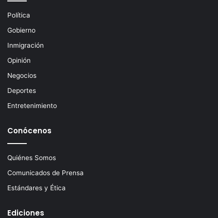
e
c
Política
t
Gobierno
r
ó
Inmigración
n
Opinión
i
c
Negocios
o
Deportes
Entretenimiento
Conócenos
Quiénes Somos
Comunicados de Prensa
Estándares y Ética
Ediciones