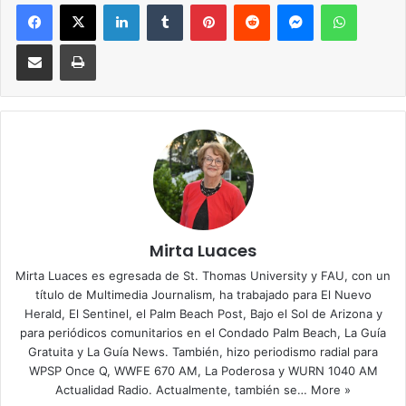
Facebook
X
LinkedIn
Tumblr
Pinterest
Reddit
Messenger
WhatsApp
Compartir via Email
Imprimir
Mirta Luaces
Mirta Luaces es egresada de St. Thomas University y FAU, con un
título de Multimedia Journalism, ha trabajado para El Nuevo
Herald, El Sentinel, el Palm Beach Post, Bajo el Sol de Arizona y
para periódicos comunitarios en el Condado Palm Beach, La Guía
Gratuita y La Guía News. También, hizo periodismo radial para
WPSP Once Q, WWFE 670 AM, La Poderosa y WURN 1040 AM
Actualidad Radio. Actualmente, también se…
More »