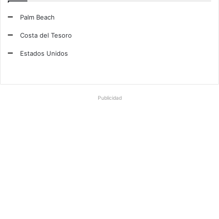
e
k
T
t
Palm Beach
b
e
u
a
Costa del Tesoro
o
d
b
g
Estados Unidos
o
I
e
r
k
n
a
Publicidad
m