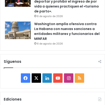
deportar y prohibir el ingreso de por
vida a quienes practiquen el «turismo
de parto».
6 de agosto de 2026
Washington amplía ofensiva contra
La Habana con nuevas sanciones a
entidades militares y funcionarios del
MINFAR
6 de agosto de 2026
Síguenos
F
X
L
Y
I
R
a
i
o
n
S
c
n
u
s
S
Ediciones