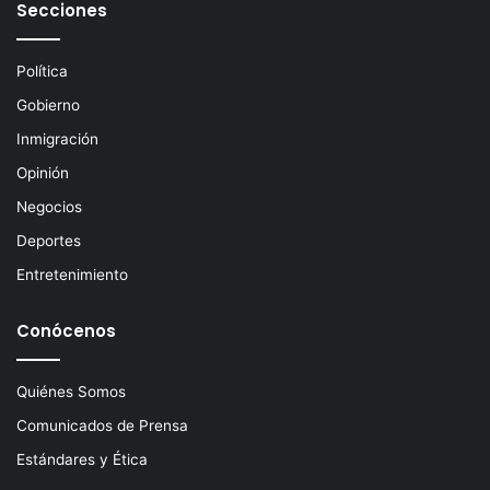
Secciones
l
e
c
Política
t
Gobierno
r
ó
Inmigración
n
Opinión
i
c
Negocios
o
Deportes
Entretenimiento
Conócenos
Quiénes Somos
Comunicados de Prensa
Estándares y Ética