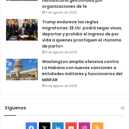
humanitaria gestionada por
organizaciones de fe
7 de agosto de 2026
Trump endurece las reglas
migratorias: EE.UU. podrá negar visas,
deportar y prohibir el ingreso de por
vida a quienes practiquen el «turismo
de parto».
6 de agosto de 2026
Washington amplía ofensiva contra
La Habana con nuevas sanciones a
entidades militares y funcionarios del
MINFAR
6 de agosto de 2026
Síguenos
F
X
L
Y
I
R