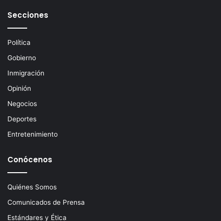
e
Secciones
l
e
c
Política
t
Gobierno
r
ó
Inmigración
n
Opinión
i
c
Negocios
o
Deportes
Entretenimiento
Conócenos
Quiénes Somos
Comunicados de Prensa
Estándares y Ética