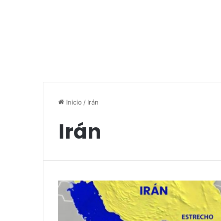
Inicio
/
Irán
Irán