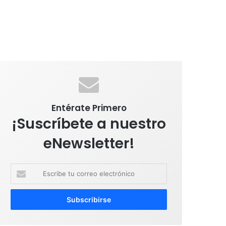
Entérate Primero
¡Suscríbete a nuestro
eNewsletter!
E
s
c
r
i
b