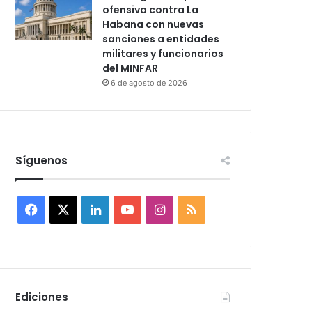
ofensiva contra La
Habana con nuevas
sanciones a entidades
militares y funcionarios
del MINFAR
6 de agosto de 2026
Síguenos
F
X
L
Y
I
R
a
i
o
n
S
c
n
u
s
S
e
k
T
t
Ediciones