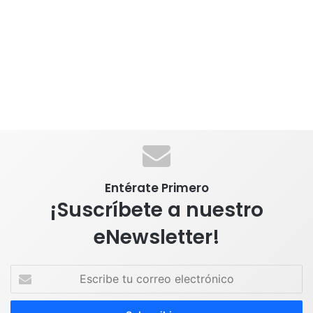
Entérate Primero
¡Suscríbete a nuestro
eNewsletter!
E
s
c