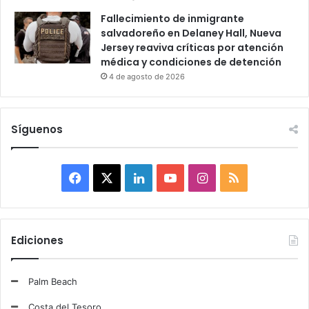
Fallecimiento de inmigrante
salvadoreño en Delaney Hall, Nueva
Jersey reaviva críticas por atención
médica y condiciones de detención
4 de agosto de 2026
Síguenos
F
X
L
Y
I
R
a
i
o
n
S
c
n
u
s
S
Ediciones
e
k
T
t
Palm Beach
b
e
u
a
Costa del Tesoro