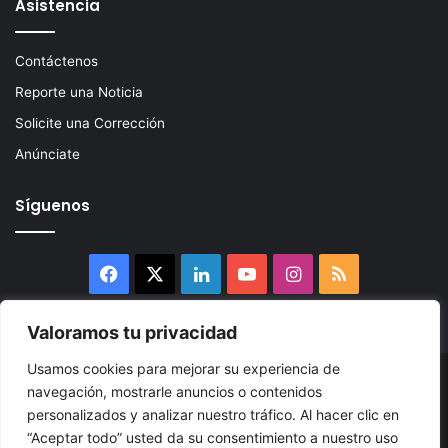
Asistencia
Contáctenos
Reporte una Noticia
Solicite una Corrección
Anúnciate
Síguenos
Facebook
X
LinkedIn
YouTube
Instagram
RSS
Valoramos tu privacidad
Usamos cookies para mejorar su experiencia de
© 2026, Atlántikas LLC. Todos los derechos reservados. Prohibida
navegación, mostrarle anuncios o contenidos
personalizados y analizar nuestro tráfico. Al hacer clic en
su reproducción total o parcial, así como su traducción a cualquier
“Aceptar todo” usted da su consentimiento a nuestro uso