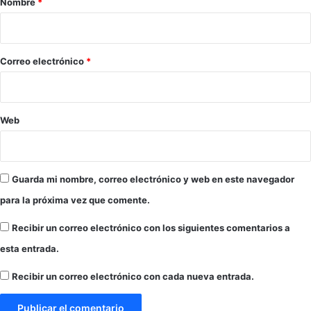
Nombre
*
u
i
e
r
o
t
*
Correo electrónico
*
o
R
i
c
Web
o
y
l
a
Guarda mi nombre, correo electrónico y web en este navegador
c
o
para la próxima vez que comente.
m
Recibir un correo electrónico con los siguientes comentarios a
u
n
esta entrada.
i
d
Recibir un correo electrónico con cada nueva entrada.
a
d