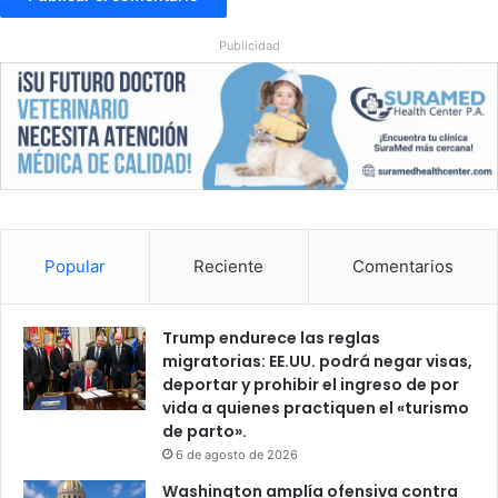
l
a
Publicidad
t
i
n
a
d
u
r
a
n
Popular
Reciente
Comentarios
t
e
e
v
Trump endurece las reglas
e
migratorias: EE.UU. podrá negar visas,
n
deportar y prohibir el ingreso de por
t
vida a quienes practiquen el «turismo
o
de parto».
d
6 de agosto de 2026
e
Washington amplía ofensiva contra