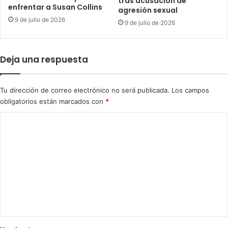
tras acusación de
e
a
enfrentar a Susan Collins
agresión sexual
n
l
9 de julio de 2026
t
9 de julio de 2026
d
a
e
r
C
i
u
Deja una respuesta
o
b
s
a
r
Tu dirección de correo electrónico no será publicada.
Los campos
a
obligatorios están marcados con
*
c
i
C
s
o
t
a
m
s
e
s
n
o
b
t
r
a
e
P
r