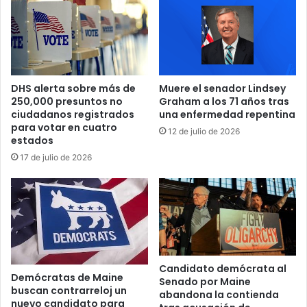
t
t
a
u
l
d
a
s
i
a
n
c
DHS alerta sobre más de
Muere el senador Lindsey
d
u
250,000 presuntos no
Graham a los 71 años tras
i
d
ciudadanos registrados
una enfermedad repentina
g
e
para votar en cuatro
12 de julio de 2026
n
l
estados
a
a
17 de julio de 2026
c
z
i
o
ó
n
n
a
c
o
o
r
n
i
c
e
Candidato demócrata al
Demócratas de Maine
o
Senado por Maine
n
buscan contrarreloj un
m
abandona la contienda
t
nuevo candidato para