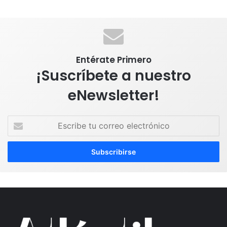
Entérate Primero
¡Suscríbete a nuestro
eNewsletter!
E
s
c
r
i
b
e
t
u
c
o