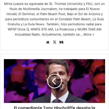
Mirta Luaces es egresada de St. Thomas University y FAU, con un
título de Multimedia Journalism, ha trabajado para El Nuevo
Herald, El Sentinel, el Palm Beach Post, Bajo el Sol de Arizona y
para periódicos comunitarios en el Condado Palm Beach, La Guía
Gratuita y La Guía News. También, hizo periodismo radial para
WPSP Once Q, WWFE 670 AM, La Poderosa y WURN 1040 AM
Actualidad Radio. Actualmente, también se…
More »
Siti
X
Me
o
diu
we
m
b
E
l
c
o
m
e
d
i
a
El comediante Tony Hinchcliffe desata la
n