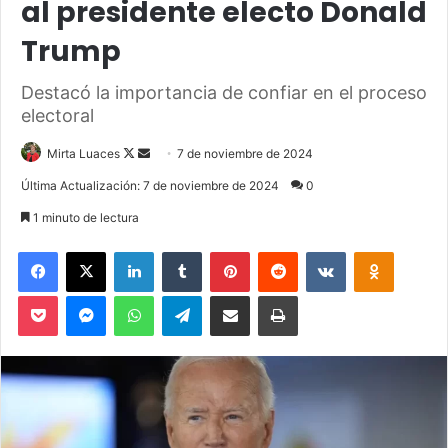
al presidente electo Donald
Trump
Destacó la importancia de confiar en el proceso
electoral
Mirta Luaces
F
S
7 de noviembre de 2024
o
e
Última Actualización: 7 de noviembre de 2024
0
l
n
1 minuto de lectura
l
d
o
a
Facebook
X
LinkedIn
Tumblr
Pinterest
Reddit
VKontakte
Odnoklassniki
w
n
Pocket
Messenger
WhatsApp
Telegram
Compartir via Email
Imprimir
o
e
n
m
X
a
i
l