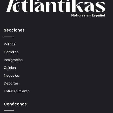
r
r
e
o
e
Secciones
l
e
c
Política
t
Gobierno
r
ó
Inmigración
n
Opinión
i
c
Negocios
o
Deportes
Entretenimiento
Conócenos