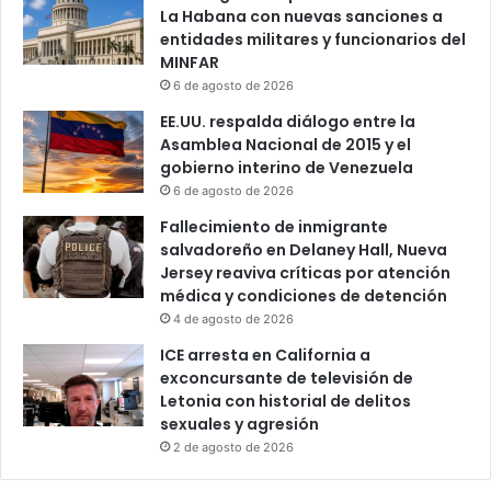
c
La Habana con nuevas sanciones a
a
entidades militares y funcionarios del
m
MINFAR
p
6 de agosto de 2026
a
ñ
EE.UU. respalda diálogo entre la
a
Asamblea Nacional de 2015 y el
d
gobierno interino de Venezuela
e
6 de agosto de 2026
D
Fallecimiento de inmigrante
o
salvadoreño en Delaney Hall, Nueva
n
Jersey reaviva críticas por atención
a
médica y condiciones de detención
l
4 de agosto de 2026
d
T
ICE arresta en California a
r
exconcursante de televisión de
u
Letonia con historial de delitos
m
sexuales y agresión
p
2 de agosto de 2026