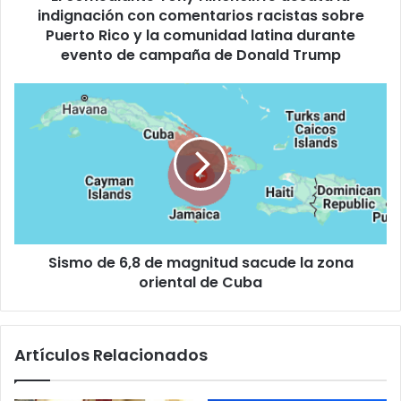
indignación con comentarios racistas sobre
t
e
Puerto Rico y la comunidad latina durante
T
evento de campaña de Donald Trump
o
n
S
y
i
H
s
i
m
n
o
c
d
h
e
c
6
l
,
i
Sismo de 6,8 de magnitud sacude la zona
8
f
oriental de Cuba
d
f
e
e
m
d
a
Artículos Relacionados
e
g
s
n
a
i