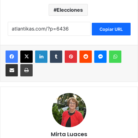
Elecciones
Copiar URL
Facebook
X
LinkedIn
Tumblr
Pinterest
Reddit
Messenger
WhatsApp
Compartir via Email
Imprimir
Mirta Luaces