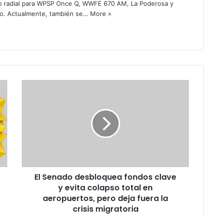
o radial para WPSP Once Q, WWFE 670 AM, La Poderosa y
o. Actualmente, también se…
More »
E
l
S
e
n
a
d
o
d
El Senado desbloquea fondos clave
e
y evita colapso total en
s
b
aeropuertos, pero deja fuera la
l
crisis migratoria
o