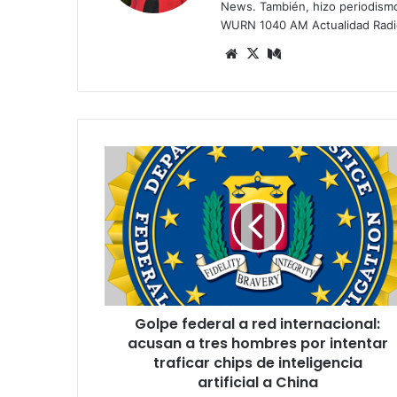
News. También, hizo periodism
WURN 1040 AM Actualidad Radi
Siti
X
Me
o
diu
we
m
b
G
o
l
p
e
f
e
d
e
Golpe federal a red internacional:
r
acusan a tres hombres por intentar
a
l
traficar chips de inteligencia
a
artificial a China
r