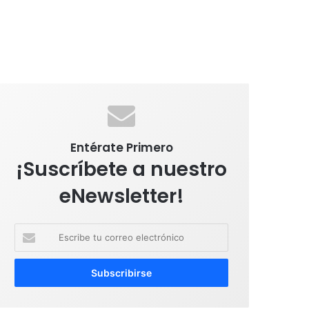
Entérate Primero
¡Suscríbete a nuestro
eNewsletter!
E
s
c
r
i
b