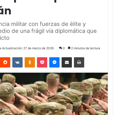
án
ia militar con fuerzas de élite y
dio de una frágil vía diplomática que
icto
a Actualización: 27 de marzo de 2026
0
2 minutos de lectura
Reddit
VKontakte
Odnoklassniki
Pocket
Messenger
Compartir via Email
Imprimir