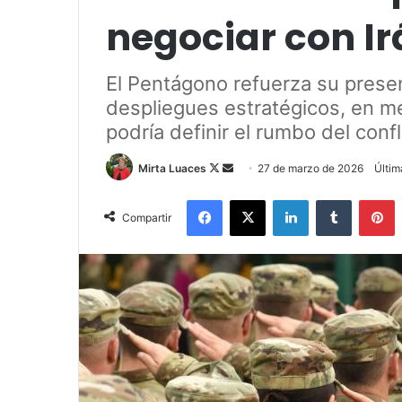
negociar con Ir
El Pentágono refuerza su presenc
despliegues estratégicos, en me
podría definir el rumbo del confl
Mirta Luaces
F
S
27 de marzo de 2026
Últim
o
e
Facebook
X
LinkedIn
Tumblr
Pinterest
l
n
Compartir
l
d
o
a
w
n
o
e
n
m
X
a
i
l