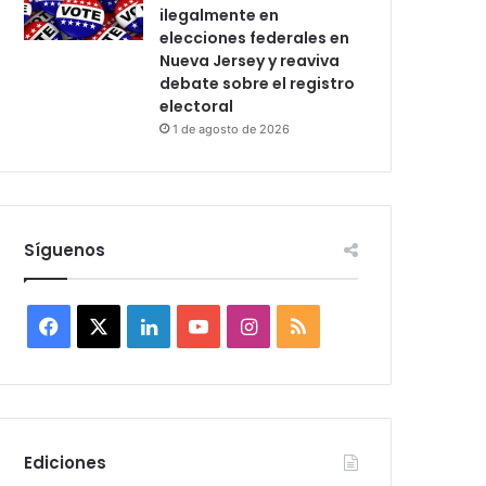
ilegalmente en
elecciones federales en
Nueva Jersey y reaviva
debate sobre el registro
electoral
1 de agosto de 2026
Síguenos
F
X
L
Y
I
R
a
i
o
n
S
c
n
u
s
S
e
k
T
t
Ediciones