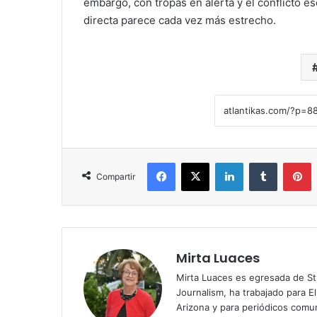
embargo, con tropas en alerta y el conflicto e
directa parece cada vez más estrecho.
Facebook
X
LinkedIn
Tumblr
Pinterest
Compartir
Mirta Luaces
Mirta Luaces es egresada de St
Journalism, ha trabajado para El
Arizona y para periódicos comun