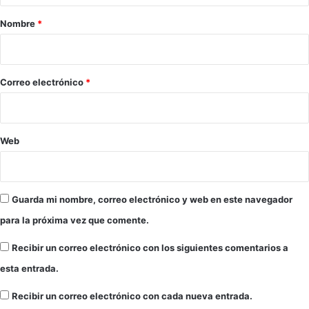
c
r
t
Nombre
*
i
i
v
o
a
d
*
Correo electrónico
*
e
E
c
u
Web
a
d
o
r
Guarda mi nombre, correo electrónico y web en este navegador
para la próxima vez que comente.
Recibir un correo electrónico con los siguientes comentarios a
esta entrada.
Recibir un correo electrónico con cada nueva entrada.