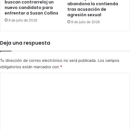
buscan contrarreloj un
abandona la contienda
e
c
nuevo candidato para
tras acusación de
V
i
enfrentar a Susan Collins
agresión sexual
e
o
9 de julio de 2026
n
9 de julio de 2026
n
e
e
z
s
u
c
Deja una respuesta
e
o
l
n
a
t
Tu dirección de correo electrónico no será publicada.
Los campos
r
obligatorios están marcados con
*
a
C
b
a
o
n
m
d
a
e
d
n
e
l
t
i
a