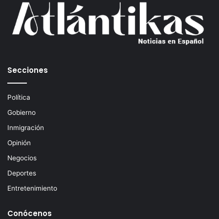
c
o
r
r
e
o
e
Secciones
l
e
c
Política
t
Gobierno
r
ó
Inmigración
n
Opinión
i
c
Negocios
o
Deportes
Entretenimiento
Conócenos