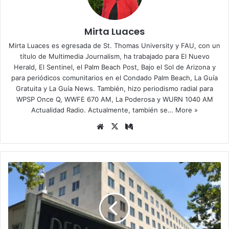
Mirta Luaces
Mirta Luaces es egresada de St. Thomas University y FAU, con un
título de Multimedia Journalism, ha trabajado para El Nuevo
Herald, El Sentinel, el Palm Beach Post, Bajo el Sol de Arizona y
para periódicos comunitarios en el Condado Palm Beach, La Guía
Gratuita y La Guía News. También, hizo periodismo radial para
WPSP Once Q, WWFE 670 AM, La Poderosa y WURN 1040 AM
Actualidad Radio. Actualmente, también se…
More »
Siti
X
Me
o
diu
we
m
b
D
e
p
a
r
t