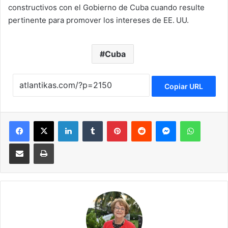
constructivos con el Gobierno de Cuba cuando resulte
pertinente para promover los intereses de EE. UU.
Cuba
Copiar URL
Facebook
X
LinkedIn
Tumblr
Pinterest
Reddit
Messenger
WhatsApp
Compartir via Email
Imprimir