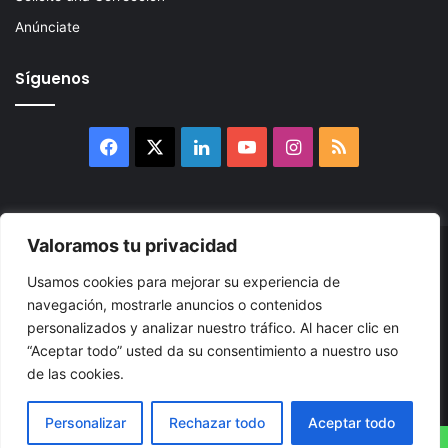
Anúnciate
Síguenos
Facebook
X
LinkedIn
YouTube
Instagram
RSS
Valoramos tu privacidad
© 2026, Atlántikas LLC. Todos los derechos reservados. Prohibida
Usamos cookies para mejorar su experiencia de
su reproducción total o parcial, así como su traducción a cualquier
navegación, mostrarle anuncios o contenidos
idioma sin nuestra autorización escrita.
personalizados y analizar nuestro tráfico. Al hacer clic en
“Aceptar todo” usted da su consentimiento a nuestro uso
Política de Privacidad
Términos y Condiciones
Accesibilidad
de las cookies.
Cookie
Mapa
Personalizar
Rechazar todo
Aceptar todo