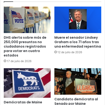
T
c
e
e
s
n
o
s
r
u
o
r
d
a
e
DHS alerta sobre más de
Muere el senador Lindsey
d
E
250,000 presuntos no
Graham a los 71 años tras
e
E
ciudadanos registrados
una enfermedad repentina
c
.
para votar en cuatro
12 de julio de 2026
i
U
estados
s
U
17 de julio de 2026
ó
.
n
e
d
m
e
i
l
t
T
e
S
s
J
a
Candidato demócrata al
Demócratas de Maine
d
Senado por Maine
n