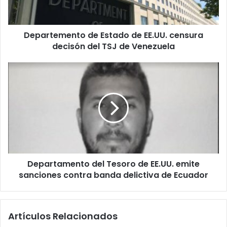
e
m
e
Departemento de Estado de EE.UU. censura
n
decisón del TSJ de Venezuela
t
o
d
D
e
e
E
p
s
a
t
r
a
t
d
a
o
m
d
e
e
Departamento del Tesoro de EE.UU. emite
n
E
sanciones contra banda delictiva de Ecuador
t
E
o
.
d
U
e
Artículos Relacionados
U
l
.