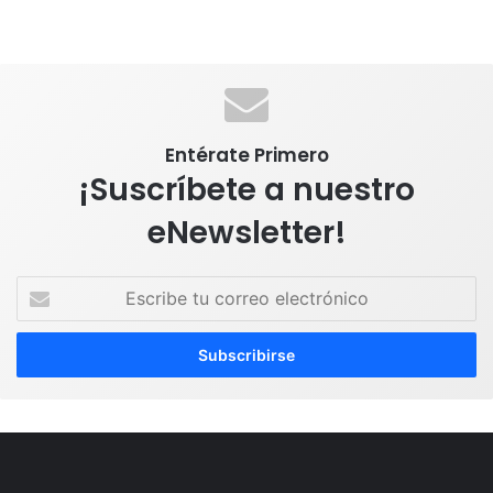
Entérate Primero
¡Suscríbete a nuestro
eNewsletter!
E
s
c
r
i
b
e
t
u