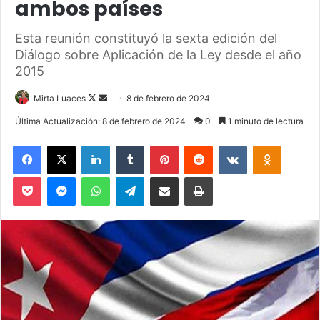
ambos países
Esta reunión constituyó la sexta edición del
Diálogo sobre Aplicación de la Ley desde el año
2015
Mirta Luaces
F
S
8 de febrero de 2024
o
e
Última Actualización: 8 de febrero de 2024
0
1 minuto de lectura
l
n
Facebook
X
LinkedIn
Tumblr
Pinterest
Reddit
VKontakte
Odnoklassniki
l
d
o
a
Pocket
Messenger
WhatsApp
Telegram
Compartir via Email
Imprimir
w
n
o
e
n
m
X
a
i
l