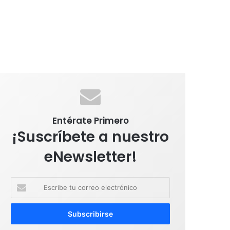
Entérate Primero
¡Suscríbete a nuestro
eNewsletter!
E
s
c
r
i