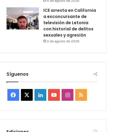
4 de agosto de 2026
ICE arresta en California
a exconcursante de
televisión de Letonia
con historial de delitos
sexuales y agresión
2 de agosto de 2026
Síguenos
F
X
L
Y
I
R
a
i
o
n
S
c
n
u
s
S
e
k
T
t
Ediciones