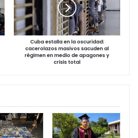
a
e
s
t
a
l
Cuba estalla en la oscuridad:
l
cacerolazos masivos sacuden al
a
e
régimen en medio de apagones y
n
crisis total
l
a
o
s
c
u
r
i
d
a
d