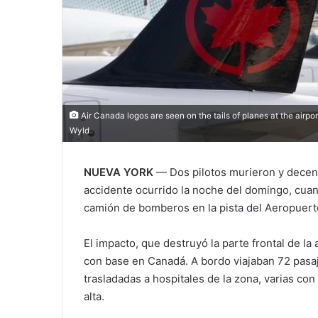
Air Canada logos are seen on the tails of planes at the air
Wyld
NUEVA YORK
— Dos pilotos murieron y decena
accidente ocurrido la noche del domingo, cuan
camión de bomberos en la pista del
Aeropuert
El impacto, que destruyó la parte frontal de la 
con base en Canadá. A bordo viajaban 72 pasaj
trasladadas a hospitales de la zona, varias co
alta.