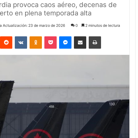
rdia provoca caos aéreo, decenas de
uerto en plena temporada alta
a Actualización: 23 de marzo de 2026
0
2 minutos de lectura
Reddit
VKontakte
Odnoklassniki
Pocket
Messenger
Compartir via Email
Imprimir