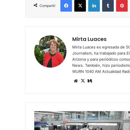
Compartir
Mirta Luaces
Mirta Luaces es egresada de St
Journalism, ha trabajado para El
Arizona y para periódicos comun
News. También, hizo periodism
WURN 1040 AM Actualidad Radi
Siti
X
Me
o
diu
we
m
b
C
a
o