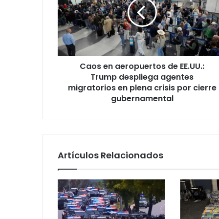
s
e
n
a
e
r
Caos en aeropuertos de EE.UU.:
o
Trump despliega agentes
p
u
migratorios en plena crisis por cierre
e
gubernamental
r
t
o
s
d
Artículos Relacionados
e
E
E
.
U
U