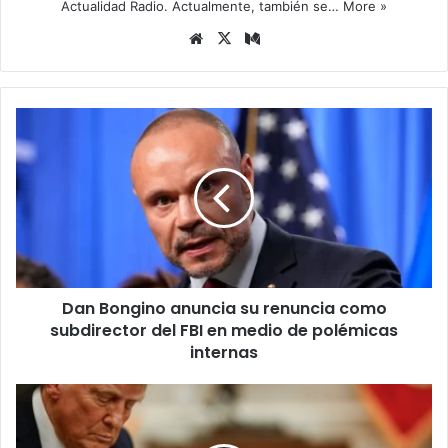
Actualidad Radio. Actualmente, también se…
More »
Siti
X
Me
o
diu
we
m
b
D
a
n
B
o
n
g
i
n
Dan Bongino anuncia su renuncia como
o
subdirector del FBI en medio de polémicas
a
n
internas
u
n
T
c
r
i
u