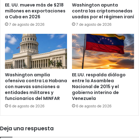
p
EE. UU. mueve más de $218
Washington apunta
c
a
millones en exportaciones
contra las criptomonedas
t
r
a Cuba en 2026
usadas por el régimen iraní
o
a
7 de agosto de 2026
7 de agosto de 2026
r
l
d
i
e
m
l
i
F
t
B
a
I
r
e
l
Washington amplía
EE.UU. respalda diálogo
n
a
ofensiva contra La Habana
entre la Asamblea
m
i
con nuevas sanciones a
Nacional de 2015 y el
e
n
entidades militares y
gobierno interino de
d
funcionarios del MINFAR
Venezuela
f
i
l
6 de agosto de 2026
6 de agosto de 2026
o
u
d
e
e
n
Deja una respuesta
p
c
o
i