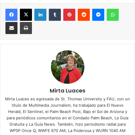
Facebook
X
LinkedIn
Tumblr
Pinterest
Reddit
Messenger
WhatsApp
Compartir via Email
Imprimir
Mirta Luaces
Mirta Luaces es egresada de St. Thomas University y FAU, con un
título de Multimedia Journalism, ha trabajado para El Nuevo
Herald, El Sentinel, el Palm Beach Post, Bajo el Sol de Arizona y
para periódicos comunitarios en el Condado Palm Beach, La Guía
Gratuita y La Guía News. También, hizo periodismo radial para
WPSP Once Q, WWFE 670 AM, La Poderosa y WURN 1040 AM