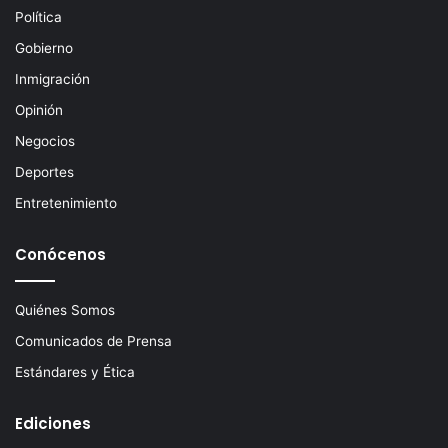
c
Política
t
Gobierno
r
ó
Inmigración
n
Opinión
i
c
Negocios
o
Deportes
Entretenimiento
Conócenos
Quiénes Somos
Comunicados de Prensa
Estándares y Ética
Ediciones