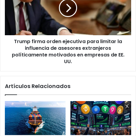
a
m
s
p
u
f
r
i
e
r
n
m
u
Trump firma orden ejecutiva para limitar la
a
n
influencia de asesores extranjeros
o
c
r
políticamente motivados en empresas de EE.
i
d
UU.
a
e
c
n
o
e
m
Artículos Relacionados
j
o
e
s
c
u
u
b
t
d
i
i
v
r
a
e