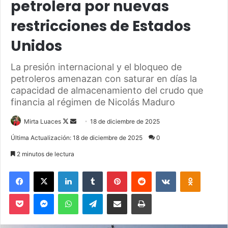
petrolera por nuevas
restricciones de Estados
Unidos
La presión internacional y el bloqueo de
petroleros amenazan con saturar en días la
capacidad de almacenamiento del crudo que
financia al régimen de Nicolás Maduro
Mirta Luaces
F
S
18 de diciembre de 2025
o
e
Última Actualización: 18 de diciembre de 2025
0
l
n
2 minutos de lectura
l
d
o
a
Facebook
X
LinkedIn
Tumblr
Pinterest
Reddit
VKontakte
Odnoklassniki
w
n
Pocket
Messenger
WhatsApp
Telegram
Compartir via Email
Imprimir
o
e
n
m
X
a