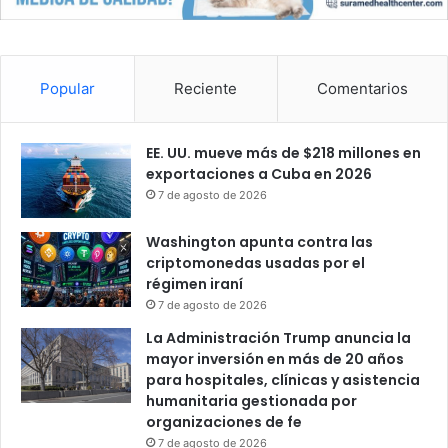
o
s
e
n
e
Popular
Reciente
Comentarios
m
p
r
EE. UU. mueve más de $218 millones en
e
exportaciones a Cuba en 2026
s
7 de agosto de 2026
a
s
Washington apunta contra las
d
criptomonedas usadas por el
e
régimen iraní
E
7 de agosto de 2026
E
La Administración Trump anuncia la
.
mayor inversión en más de 20 años
U
para hospitales, clínicas y asistencia
U
humanitaria gestionada por
.
organizaciones de fe
7 de agosto de 2026