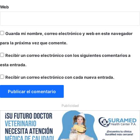
s
Web
p
o
l
í
Guarda mi nombre, correo electrónico y web en este navegador
t
i
para la próxima vez que comente.
c
a
Recibir un correo electrónico con los siguientes comentarios a
m
esta entrada.
e
n
Recibir un correo electrónico con cada nueva entrada.
t
e
m
o
Publicidad
t
i
v
a
d