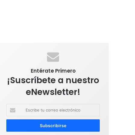
Entérate Primero
¡Suscríbete a nuestro
eNewsletter!
E
s
c
r
i