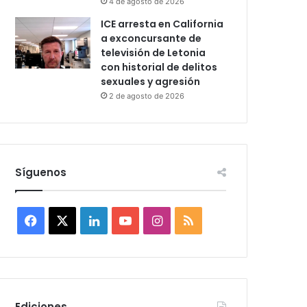
4 de agosto de 2026
ICE arresta en California
a exconcursante de
televisión de Letonia
con historial de delitos
sexuales y agresión
2 de agosto de 2026
Síguenos
F
X
L
Y
I
R
a
i
o
n
S
c
n
u
s
S
e
k
T
t
Ediciones