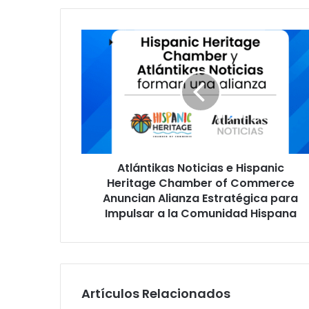
b
A
t
l
á
n
t
i
k
a
Atlántikas Noticias e Hispanic
s
Heritage Chamber of Commerce
N
o
Anuncian Alianza Estratégica para
t
Impulsar a la Comunidad Hispana
i
c
i
a
s
Artículos Relacionados
e