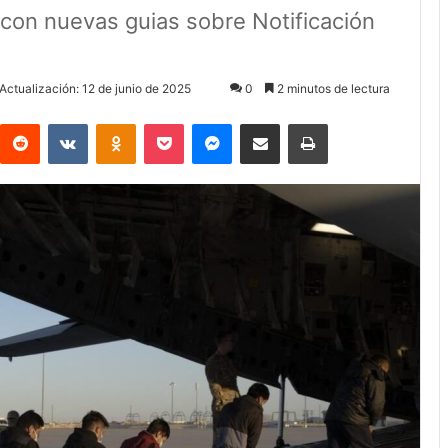
con nuevas guias sobre Notificación
Actualización: 12 de junio de 2025
0
2 minutos de lectura
Reddit
VKontakte
Odnoklassniki
Pocket
Messenger
Compartir via Email
Imprimir