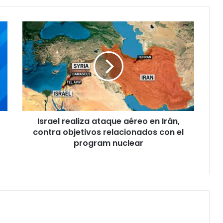
I
s
r
a
e
l
r
e
a
Israel realiza ataque aéreo en Irán,
l
contra objetivos relacionados con el
i
z
program nuclear
a
a
t
a
q
u
e