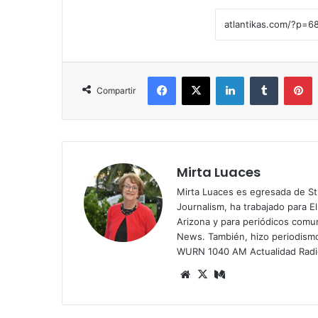
Facebook
X
LinkedIn
Tumblr
Pinterest
Compartir
Mirta Luaces
Mirta Luaces es egresada de St
Journalism, ha trabajado para El
Arizona y para periódicos comun
News. También, hizo periodism
WURN 1040 AM Actualidad Radi
Siti
X
Me
o
diu
we
m