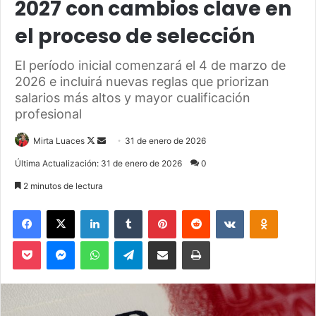
2027 con cambios clave en
el proceso de selección
El período inicial comenzará el 4 de marzo de
2026 e incluirá nuevas reglas que priorizan
salarios más altos y mayor cualificación
profesional
Mirta Luaces
F
S
31 de enero de 2026
o
e
Última Actualización: 31 de enero de 2026
0
l
n
2 minutos de lectura
l
d
o
a
Facebook
X
LinkedIn
Tumblr
Pinterest
Reddit
VKontakte
Odnoklassniki
w
n
Pocket
Messenger
WhatsApp
Telegram
Compartir via Email
Imprimir
o
e
n
m
X
a
i
l