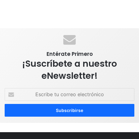
Entérate Primero
¡Suscríbete a nuestro
eNewsletter!
E
s
c
r
i
b
e
t