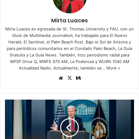
Mirta Luaces
Mirta Luaces es egresada de St. Thomas University y FAU, con un
título de Multimedia Journalism, ha trabajado para El Nuevo
Herald, El Sentinel, el Palm Beach Post, Bajo el Sol de Arizona y
para periódicos comunitarios en el Condado Palm Beach, La Guía
Gratuita y La Guía News. También, hizo periodismo radial para
WPSP Once Q, WWFE 670 AM, La Poderosa y WURN 1040 AM
Actualidad Radio. Actualmente, también se…
More »
Siti
X
Me
o
diu
we
m
b
T
r
u
m
p
d