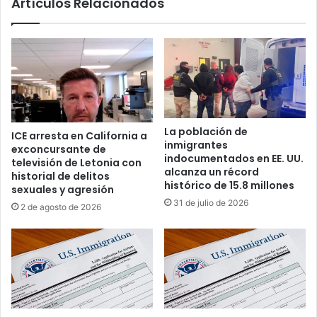
Artículos Relacionados
n
p
a
o
l
s
p
i
o
b
r
l
C
e
u
u
b
n
La población de
ICE arresta en California a
a
a
inmigrantes
exconcursante de
y
n
indocumentados en EE. UU.
televisión de Letonia con
a
e
alcanza un récord
historial de delitos
m
g
histórico de 15.8 millones
sexuales y agresión
e
o
31 de julio de 2026
2 de agosto de 2026
n
c
a
i
z
a
a
c
c
i
o
ó
n
n
a
e