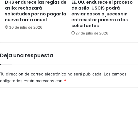
DHS endurece las reglas de
EE. UU. endurece el proceso
r
n
asilo: rechazará
de asilo: USCIS podrá
a
t
solicitudes por no pagar la
enviar casos a jueces sin
n
r
nueva tarifa anual
entrevistar primero a los
c
solicitantes
e
30 de julio de 2026
e
E
27 de julio de 2026
l
s
e
t
s
a
Deja una respuesta
a
d
p
o
a
s
Tu dirección de correo electrónico no será publicada.
Los campos
í
U
obligatorios están marcados con
*
s
n
e
i
C
s
d
o
q
o
u
s
m
e
y
e
l
C
e
n
u
s
b