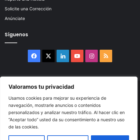
Solicite una Corrección
Anúnciate
Síguenos
Facebook
X
LinkedIn
YouTube
Instagram
RSS
Valoramos tu privacidad
© 2026, Atlántikas LLC. Todos los derechos reservados. Prohibida
Usamos cookies para mejorar su experiencia de
su reproducción total o parcial, así como su traducción a cualquier
navegación, mostrarle anuncios o contenidos
idioma sin nuestra autorización escrita.
personalizados y analizar nuestro tráfico. Al hacer clic en
“Aceptar todo” usted da su consentimiento a nuestro uso
Política de Privacidad
Términos y Condiciones
Accesibilidad
de las cookies.
Cookie
Mapa