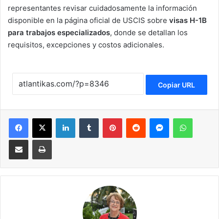
representantes revisar cuidadosamente la información
disponible en la página oficial de USCIS sobre
visas H-1B
para trabajos especializados
, donde se detallan los
requisitos, excepciones y costos adicionales.
Copiar URL
Facebook
X
LinkedIn
Tumblr
Pinterest
Reddit
Messenger
WhatsApp
Compartir via Email
Imprimir