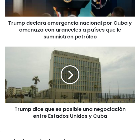
e
c
l
Trump declara emergencia nacional por Cuba y
a
amenaza con aranceles a países que le
r
a
suministren petróleo
e
m
T
e
r
r
u
g
m
e
p
n
d
c
i
i
c
a
e
n
Trump dice que es posible una negociación
q
a
entre Estados Unidos y Cuba
u
c
e
i
e
o
s