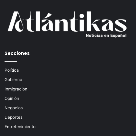
u
c
o
r
r
e
o
e
Secciones
l
e
c
Política
t
Gobierno
r
ó
Inmigración
n
Opinión
i
c
Negocios
o
Deportes
Entretenimiento