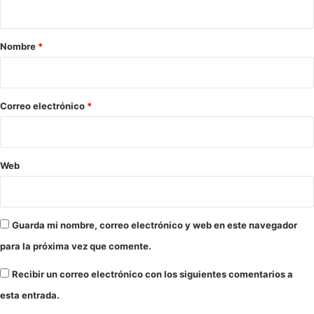
t
u
a
a
m
i
r
Nombre
*
n
i
i
s
o
t
*
Correo electrónico
*
r
e
n
p
Web
e
t
r
ó
Guarda mi nombre, correo electrónico y web en este navegador
l
e
para la próxima vez que comente.
o
Recibir un correo electrónico con los siguientes comentarios a
esta entrada.