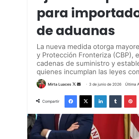
para importado
de aduanas
La nueva medida otorga mayores
y Protección Fronteriza (CBP), 
cadenas de suministro y establ
quienes incumplan las leyes co
Mirta Luaces
F
S
3 de junio de 2026
Última 
o
e
Facebook
X
LinkedIn
Tumblr
Pinterest
l
n
Compartir
l
d
o
a
w
n
o
e
n
m