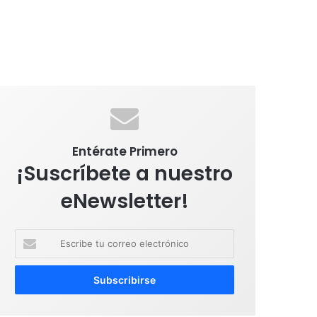
Entérate Primero
¡Suscríbete a nuestro
eNewsletter!
E
s
c
r
i
b