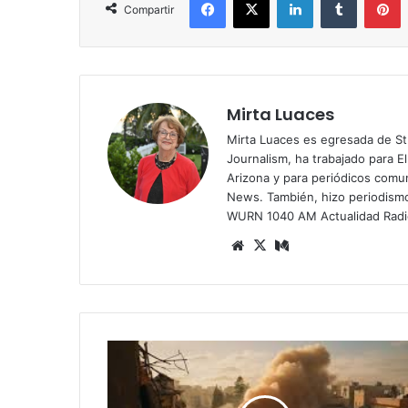
Compartir
Mirta Luaces
Mirta Luaces es egresada de St
Journalism, ha trabajado para El
Arizona y para periódicos comun
News. También, hizo periodism
WURN 1040 AM Actualidad Radi
Siti
X
Me
o
diu
we
m
b
L
a
C
á