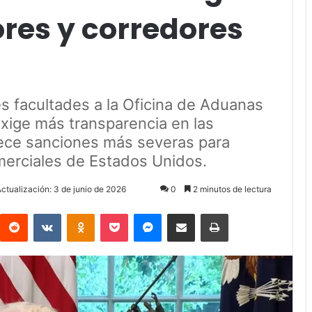
res y corredores
 facultades a la Oficina de Aduanas
exige más transparencia en las
ece sanciones más severas para
merciales de Estados Unidos.
Actualización: 3 de junio de 2026
0
2 minutos de lectura
Reddit
VKontakte
Odnoklassniki
Pocket
Messenger
Compartir via Email
Imprimir