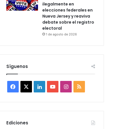
ilegalmente en
elecciones federales en
Nueva Jersey y reaviva
debate sobre el registro
electoral
1 de agosto de 2026
Síguenos
F
X
L
Y
I
R
a
i
o
n
S
c
n
u
s
S
e
k
T
t
Ediciones