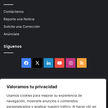
Contáctenos
Reporte una Noticia
Solicite una Corrección
Anúnciate
Síguenos
Facebook
X
LinkedIn
YouTube
Instagram
RSS
Valoramos tu privacidad
© 2026, Atlántikas LLC. Todos los derechos reservados. Prohibida
Usamos cookies para mejorar su experiencia de
su reproducción total o parcial, así como su traducción a cualquier
navegación, mostrarle anuncios o contenidos
idioma sin nuestra autorización escrita.
personalizados y analizar nuestro tráfico. Al hacer clic en