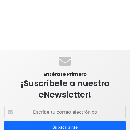
Entérate Primero
¡Suscríbete a nuestro
eNewsletter!
E
s
c
r