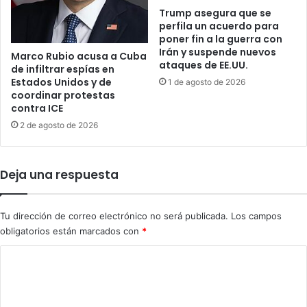
o
o
Trump asegura que se
perfila un acuerdo para
r
poner fin a la guerra con
p
Irán y suspende nuevos
r
Marco Rubio acusa a Cuba
ataques de EE.UU.
de infiltrar espías en
e
Estados Unidos y de
1 de agosto de 2026
s
coordinar protestas
u
contra ICE
n
2 de agosto de 2026
t
a
c
o
Deja una respuesta
n
d
u
Tu dirección de correo electrónico no será publicada.
Los campos
c
obligatorios están marcados con
*
t
C
a
i
o
n
m
d