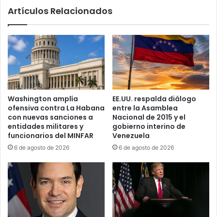
o
e
Artículos Relacionados
c
w
o
M
n
o
e
u
l
n
n
t
i
b
e
a
t
t
Washington amplía
EE.UU. respalda diálogo
o
t
ofensiva contra La Habana
entre la Asamblea
d
e
con nuevas sanciones a
Nacional de 2015 y el
e
n
entidades militares y
gobierno interino de
R
-
funcionarios del MINFAR
Venezuela
a
W
6 de agosto de 2026
6 de agosto de 2026
ú
i
l
n
C
d
a
s
s
o
t
r
r
p