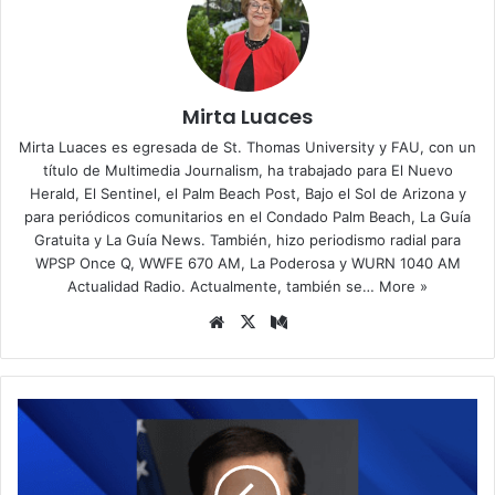
Mirta Luaces
Mirta Luaces es egresada de St. Thomas University y FAU, con un
título de Multimedia Journalism, ha trabajado para El Nuevo
Herald, El Sentinel, el Palm Beach Post, Bajo el Sol de Arizona y
para periódicos comunitarios en el Condado Palm Beach, La Guía
Gratuita y La Guía News. También, hizo periodismo radial para
WPSP Once Q, WWFE 670 AM, La Poderosa y WURN 1040 AM
Actualidad Radio. Actualmente, también se…
More »
Siti
X
Me
o
diu
we
m
b
M
a
r
c