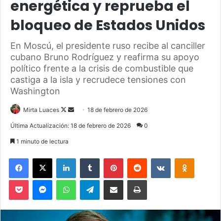
energética y reprueba el
bloqueo de Estados Unidos
En Moscú, el presidente ruso recibe al canciller
cubano Bruno Rodríguez y reafirma su apoyo
político frente a la crisis de combustible que
castiga a la isla y recrudece tensiones con
Washington
Mirta Luaces
F
S
18 de febrero de 2026
o
e
Última Actualización: 18 de febrero de 2026
0
l
n
1 minuto de lectura
l
d
o
a
Facebook
X
LinkedIn
Tumblr
Pinterest
Reddit
VKontakte
Odnoklassniki
w
n
Pocket
Messenger
WhatsApp
Telegram
Compartir via Email
Imprimir
o
e
n
m
X
a
i