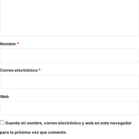
e
e
b
n
i
d
t
a
a
e
r
n
Nombre
*
c
i
a
o
r
g
*
Correo electrónico
*
o
p
ú
b
Web
l
i
c
o
Guarda mi nombre, correo electrónico y web en este navegador
para la próxima vez que comente.