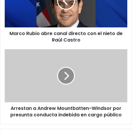
o
R
u
b
i
Marco Rubio abre canal directo con el nieto de
o
Raúl Castro
a
b
r
A
e
r
c
r
a
e
n
s
a
t
l
a
d
n
i
a
r
Arrestan a Andrew Mountbatten-Windsor por
A
e
presunta conducta indebida en cargo público
n
c
d
t
r