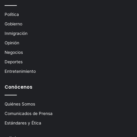
e
c
Política
t
Gobierno
r
ó
Inmigración
n
Opinión
i
c
Negocios
o
Deportes
Entretenimiento
Conócenos
Quiénes Somos
Comunicados de Prensa
Estándares y Ética