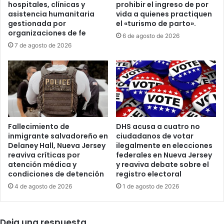
t
hospitales, clínicas y
prohibir el ingreso de por
o
r
asistencia humanitaria
vida a quienes practiquen
v
a
gestionada por
el «turismo de parto».
i
organizaciones de fe
D
6 de agosto de 2026
m
e
7 de agosto de 2026
i
l
e
c
n
y
t
R
o
o
e
d
n
r
Fallecimiento de
DHS acusa a cuatro no
p
í
inmigrante salvadoreño en
ciudadanos de votar
l
g
Delaney Hall, Nueva Jersey
ilegalmente en elecciones
e
u
reaviva críticas por
federales en Nueva Jersey
n
e
atención médica y
y reaviva debate sobre el
a
z
condiciones de detención
registro electoral
b
y
4 de agosto de 2026
1 de agosto de 2026
a
a
t
b
a
r
l
Deja una respuesta
e