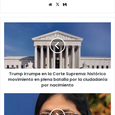
Siti
X
Me
o
diu
we
m
b
T
r
u
m
p
i
r
r
u
Trump irrumpe en la Corte Suprema: histórico
m
movimiento en plena batalla por la ciudadanía
p
e
por nacimiento
e
n
E
l
E
a
.
C
U