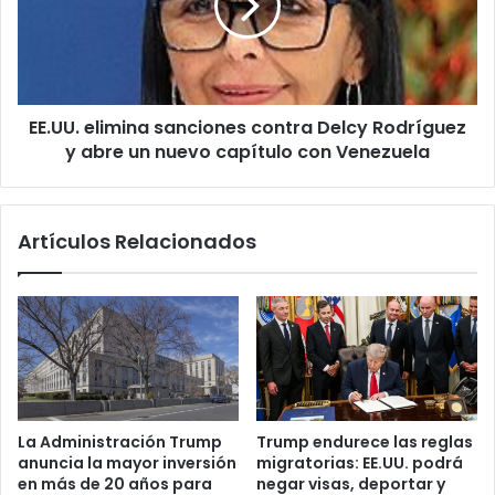
o
U
r
.
t
e
e
l
S
i
u
EE.UU. elimina sanciones contra Delcy Rodríguez
m
p
y abre un nuevo capítulo con Venezuela
i
r
n
e
a
m
s
Artículos Relacionados
a
a
:
n
h
c
i
i
s
o
t
n
ó
e
r
s
i
c
La Administración Trump
Trump endurece las reglas
c
o
anuncia la mayor inversión
migratorias: EE.UU. podrá
o
n
en más de 20 años para
negar visas, deportar y
m