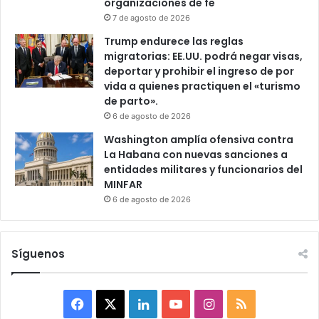
organizaciones de fe
7 de agosto de 2026
Trump endurece las reglas
migratorias: EE.UU. podrá negar visas,
deportar y prohibir el ingreso de por
vida a quienes practiquen el «turismo
de parto».
6 de agosto de 2026
Washington amplía ofensiva contra
La Habana con nuevas sanciones a
entidades militares y funcionarios del
MINFAR
6 de agosto de 2026
Síguenos
F
X
L
Y
I
R