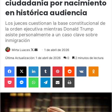
ciudadanía por nacimiento
en histórica audiencia
Los jueces cuestionan la base constitucional de
la orden ejecutiva mientras Donald Trump
asiste personalmente a un caso clave sobre
inmigración
Mirta Luaces
F
S
1 de abril de 2026
o
e
Última Actualización: 1 de abril de 2026
0
2 minutos de lectura
l
n
Facebook
X
LinkedIn
Tumblr
Pinterest
Reddit
VKontakte
Odnoklassniki
l
d
o
a
Pocket
Messenger
WhatsApp
Telegram
Compartir via Email
Imprimir
w
n
o
e
n
m
X
a
i
l