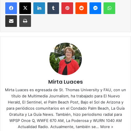
Facebook
X
LinkedIn
Tumblr
Pinterest
Reddit
Messenger
WhatsApp
Compartir via Email
Imprimir
Mirta Luaces
Mirta Luaces es egresada de St. Thomas University y FAU, con un
título de Multimedia Journalism, ha trabajado para El Nuevo
Herald, El Sentinel, el Palm Beach Post, Bajo el Sol de Arizona y
para periódicos comunitarios en el Condado Palm Beach, La Guía
Gratuita y La Guía News. También, hizo periodismo radial para
WPSP Once Q, WWFE 670 AM, La Poderosa y WURN 1040 AM
Actualidad Radio. Actualmente, también se…
More »