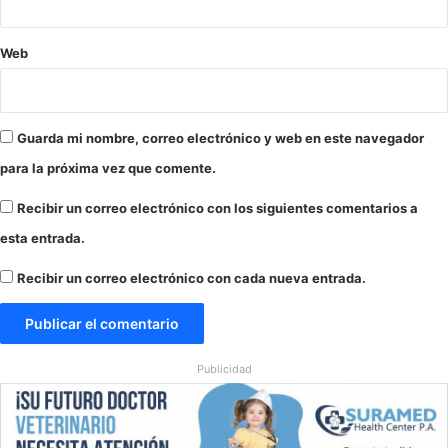
a
e
c
z
i
u
Web
m
e
i
l
e
a
n
Guarda mi nombre, correo electrónico y web en este navegador
t
para la próxima vez que comente.
o
Recibir un correo electrónico con los siguientes comentarios a
esta entrada.
Recibir un correo electrónico con cada nueva entrada.
Publicidad