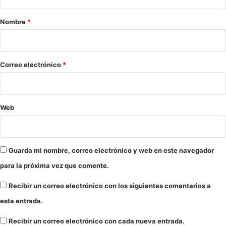
a
r
r
a
Nombre
*
r
i
q
o
u
e
*
Correo electrónico
*
e
n
f
r
Web
e
n
t
a
Guarda mi nombre, correo electrónico y web en este navegador
c
para la próxima vez que comente.
r
í
Recibir un correo electrónico con los siguientes comentarios a
t
i
esta entrada.
c
a
Recibir un correo electrónico con cada nueva entrada.