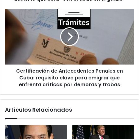
í
a
C
d
e
e
r
E
t
E
i
.
f
U
i
U
c
.
a
p
Certificación de Antecedentes Penales en
c
e
Cuba: requisito clave para emigrar que
i
s
ó
enfrenta críticas por demoras y trabas
e
n
a
d
t
e
Artículos Relacionados
r
A
e
n
g
t
u
e
a
c