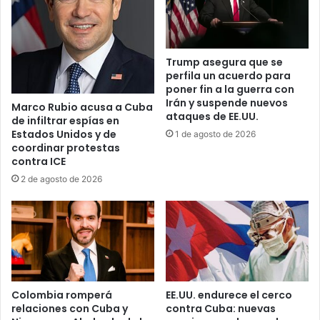
y
e
a
d
d
e
v
n
Trump asegura que se
i
t
perfila un acuerdo para
e
e
poner fin a la guerra con
r
s
Irán y suspende nuevos
Marco Rubio acusa a Cuba
t
P
ataques de EE.UU.
de infiltrar espías en
e
e
Estados Unidos y de
1 de agosto de 2026
q
n
coordinar protestas
u
a
contra ICE
e
l
2 de agosto de 2026
e
e
s
s
t
e
á
n
“
C
c
u
o
b
n
a
Colombia romperá
EE.UU. endurece el cerco
e
relaciones con Cuba y
contra Cuba: nuevas
: