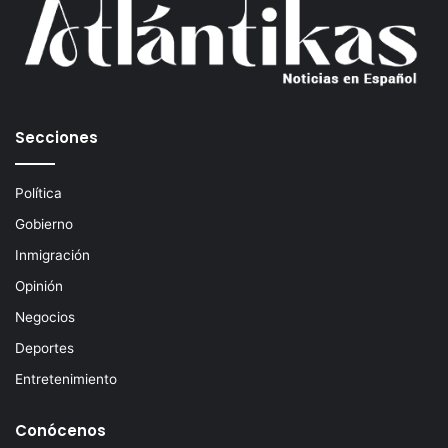
o
r
r
e
o
e
Secciones
l
e
c
Política
t
Gobierno
r
ó
Inmigración
n
Opinión
i
c
Negocios
o
Deportes
Entretenimiento
Conócenos