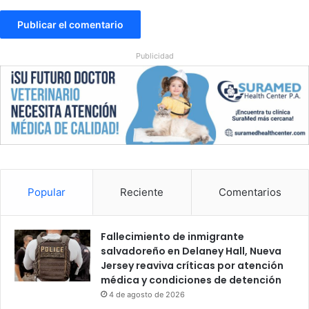
s
p
o
r
Publicidad
d
e
m
o
r
a
s
y
t
Popular
Reciente
Comentarios
r
a
b
Fallecimiento de inmigrante
a
salvadoreño en Delaney Hall, Nueva
s
Jersey reaviva críticas por atención
médica y condiciones de detención
4 de agosto de 2026