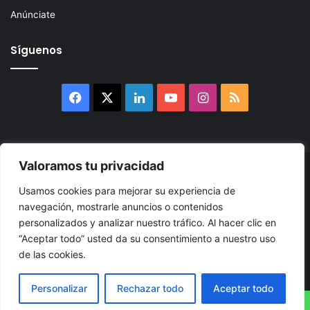
Anúnciate
Síguenos
Facebook
X
LinkedIn
YouTube
Instagram
RSS
Valoramos tu privacidad
© 2026, Atlántikas LLC. Todos los derechos reservados. Prohibida
Usamos cookies para mejorar su experiencia de
su reproducción total o parcial, así como su traducción a cualquier
navegación, mostrarle anuncios o contenidos
idioma sin nuestra autorización escrita.
personalizados y analizar nuestro tráfico. Al hacer clic en
“Aceptar todo” usted da su consentimiento a nuestro uso
Política de Privacidad
Términos y Condiciones
Accesibilidad
de las cookies.
Cookie
Mapa
Personalizar
Rechazar todo
Aceptar todo