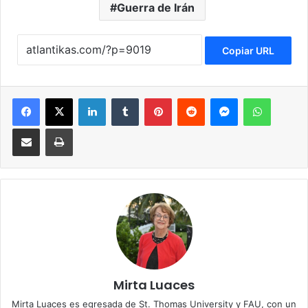
Guerra de Irán
Copiar URL
Facebook
X
LinkedIn
Tumblr
Pinterest
Reddit
Messenger
WhatsApp
Compartir via Email
Imprimir
Mirta Luaces
Mirta Luaces es egresada de St. Thomas University y FAU, con un