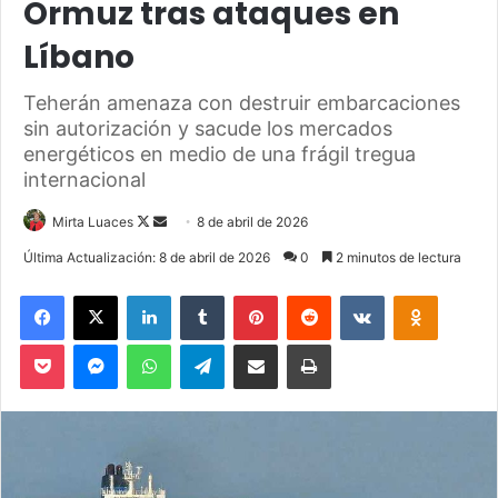
Ormuz tras ataques en
Líbano
Teherán amenaza con destruir embarcaciones
sin autorización y sacude los mercados
energéticos en medio de una frágil tregua
internacional
Mirta Luaces
F
S
8 de abril de 2026
o
e
Última Actualización: 8 de abril de 2026
0
2 minutos de lectura
l
n
Facebook
X
LinkedIn
Tumblr
Pinterest
Reddit
VKontakte
Odnoklassniki
l
d
o
a
Pocket
Messenger
WhatsApp
Telegram
Compartir via Email
Imprimir
w
n
o
e
n
m
X
a
i
l