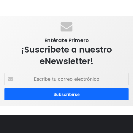
Entérate Primero
¡Suscríbete a nuestro
eNewsletter!
E
s
c
r
i
b
e
t
u
c