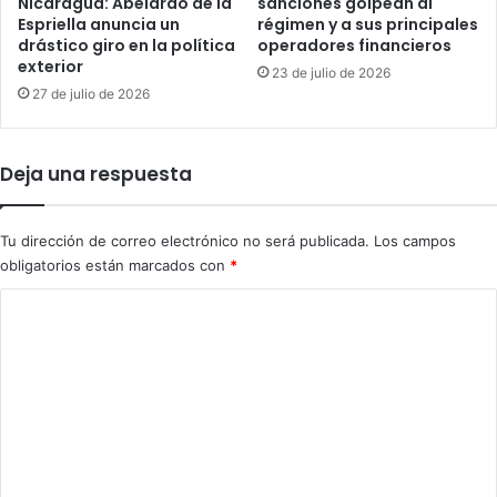
Nicaragua: Abelardo de la
sanciones golpean al
l
r
Espriella anuncia un
régimen y a sus principales
d
e
drástico giro en la política
operadores financieros
e
q
exterior
d
23 de julio de 2026
u
27 de julio de 2026
o
i
e
s
n
i
e
t
Deja una respuesta
l
o
g
c
a
l
Tu dirección de correo electrónico no será publicada.
Los campos
t
a
obligatorios están marcados con
*
i
v
l
C
e
l
p
o
o
a
m
”
r
a
e
e
n
m
i
t
g