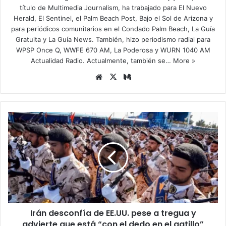
título de Multimedia Journalism, ha trabajado para El Nuevo
Herald, El Sentinel, el Palm Beach Post, Bajo el Sol de Arizona y
para periódicos comunitarios en el Condado Palm Beach, La Guía
Gratuita y La Guía News. También, hizo periodismo radial para
WPSP Once Q, WWFE 670 AM, La Poderosa y WURN 1040 AM
Actualidad Radio. Actualmente, también se…
More »
Siti
X
Me
o
diu
we
m
b
I
r
á
n
d
e
s
c
o
Irán desconfía de EE.UU. pese a tregua y
n
advierte que está “con el dedo en el gatillo”
f