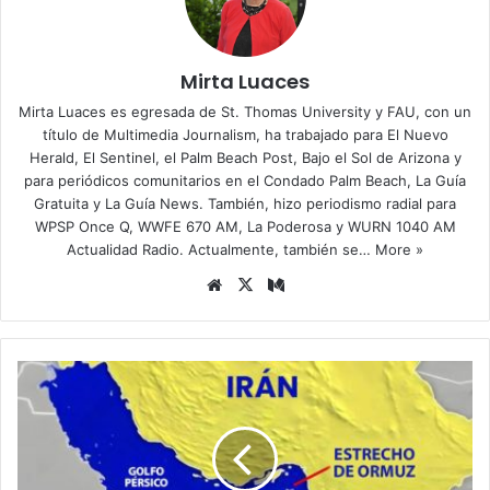
Mirta Luaces
Mirta Luaces es egresada de St. Thomas University y FAU, con un
título de Multimedia Journalism, ha trabajado para El Nuevo
Herald, El Sentinel, el Palm Beach Post, Bajo el Sol de Arizona y
para periódicos comunitarios en el Condado Palm Beach, La Guía
Gratuita y La Guía News. También, hizo periodismo radial para
WPSP Once Q, WWFE 670 AM, La Poderosa y WURN 1040 AM
Actualidad Radio. Actualmente, también se…
More »
Siti
X
Me
o
diu
we
m
b
P
e
t
r
ó
l