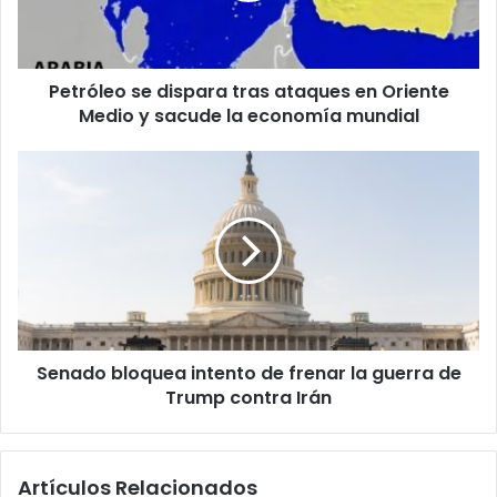
e
o
s
Petróleo se dispara tras ataques en Oriente
e
Medio y sacude la economía mundial
d
i
s
S
p
e
a
n
r
a
a
d
t
o
r
b
a
l
s
o
a
Senado bloquea intento de frenar la guerra de
q
t
Trump contra Irán
u
a
e
q
a
u
i
Artículos Relacionados
e
n