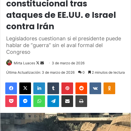
constitucional tras
ataques de EE.UU. e Israel
contra Irán
Legisladores cuestionan si el presidente puede
hablar de “guerra” sin el aval formal del
Congreso
Mirta Luaces
F
S
3 de marzo de 2026
o
e
Última Actualización: 3 de marzo de 2026
0
2 minutos de lectura
l
n
Facebook
X
LinkedIn
Tumblr
Pinterest
Reddit
VKontakte
Odnoklassniki
l
d
o
a
Pocket
Messenger
WhatsApp
Telegram
Compartir via Email
Imprimir
w
n
o
e
n
m
X
a
i