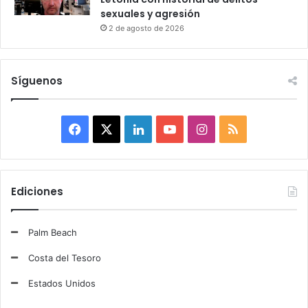
sexuales y agresión
2 de agosto de 2026
Síguenos
F
X
L
Y
I
R
a
i
o
n
S
c
n
u
s
S
Ediciones
e
k
T
t
Palm Beach
b
e
u
a
Costa del Tesoro
o
d
b
g
Estados Unidos
o
I
e
r