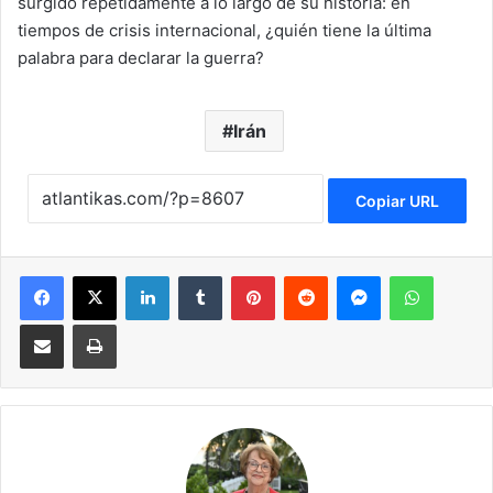
surgido repetidamente a lo largo de su historia: en
tiempos de crisis internacional, ¿quién tiene la última
palabra para declarar la guerra?
Irán
Copiar URL
Facebook
X
LinkedIn
Tumblr
Pinterest
Reddit
Messenger
WhatsApp
Compartir via Email
Imprimir