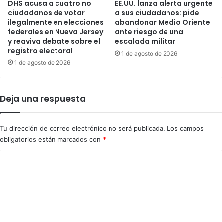
e
DHS acusa a cuatro no
EE.UU. lanza alerta urgente
d
ciudadanos de votar
a sus ciudadanos: pide
l
e
ilegalmente en elecciones
abandonar Medio Oriente
a
T
federales en Nueva Jersey
ante riesgo de una
e
r
y reaviva debate sobre el
escalada militar
c
u
registro electoral
1 de agosto de 2026
o
m
1 de agosto de 2026
n
p
o
c
m
o
í
Deja una respuesta
n
a
t
m
r
u
a
Tu dirección de correo electrónico no será publicada.
Los campos
n
I
obligatorios están marcados con
*
d
r
C
i
á
a
n
o
l
m
e
n