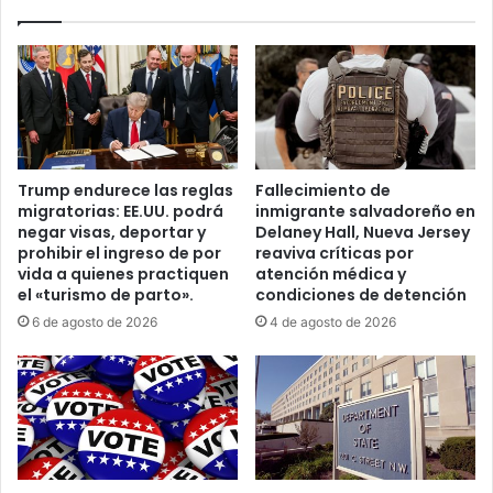
s
t
e
e
n
n
O
t
r
o
i
d
e
e
n
f
Trump endurece las reglas
Fallecimiento de
t
r
migratorias: EE.UU. podrá
inmigrante salvadoreño en
e
e
negar visas, deportar y
Delaney Hall, Nueva Jersey
M
n
prohibir el ingreso de por
reaviva críticas por
e
a
vida a quienes practiquen
atención médica y
d
r
el «turismo de parto».
condiciones de detención
i
l
6 de agosto de 2026
4 de agosto de 2026
o
a
y
g
s
u
a
e
c
r
u
r
d
a