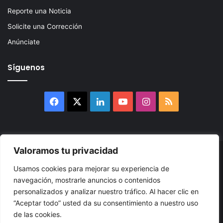
Reporte una Noticia
Solicite una Corrección
Anúnciate
Síguenos
Facebook
X
LinkedIn
YouTube
Instagram
RSS
Valoramos tu privacidad
© 2026, Atlántikas LLC. Todos los derechos reservados. Prohibida
Usamos cookies para mejorar su experiencia de
su reproducción total o parcial, así como su traducción a cualquier
navegación, mostrarle anuncios o contenidos
idioma sin nuestra autorización escrita.
personalizados y analizar nuestro tráfico. Al hacer clic en
“Aceptar todo” usted da su consentimiento a nuestro uso
Política de Privacidad
Términos y Condiciones
Accesibilidad
de las cookies.
Cookie
Mapa