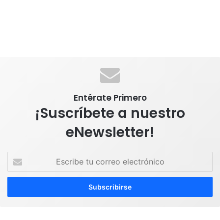
Entérate Primero
¡Suscríbete a nuestro
eNewsletter!
E
s
c
r
i
b
e