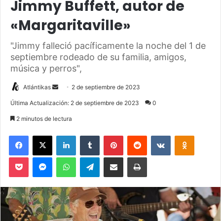
Jimmy Buffett, autor de
«Margaritaville»
"Jimmy falleció pacíficamente la noche del 1 de
septiembre rodeado de su familia, amigos,
música y perros",
Atlántikas
S
2 de septiembre de 2023
e
Última Actualización: 2 de septiembre de 2023
0
n
2 minutos de lectura
d
a
Facebook
X
LinkedIn
Tumblr
Pinterest
Reddit
VKontakte
Odnoklassniki
n
Pocket
Messenger
WhatsApp
Telegram
Compartir via Email
Imprimir
e
m
a
i
l