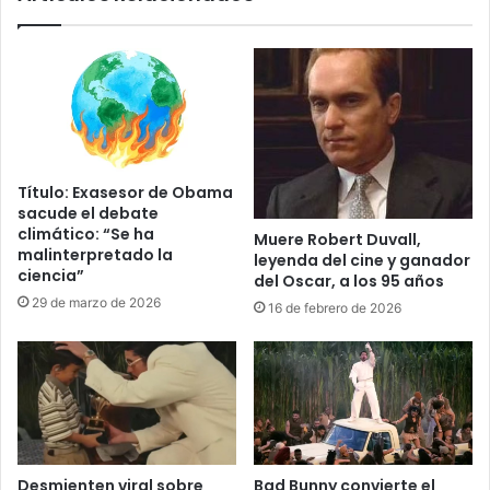
u
n
r
E
a
E
c
U
á
U
n
p
I
a
d
r
Título: Exasesor de Obama
a
a
sacude el debate
l
d
climático: “Se ha
Muere Robert Duvall,
i
i
malinterpretado la
leyenda del cine y ganador
a
s
ciencia”
del Oscar, a los 95 años
y
e
29 de marzo de 2026
16 de febrero de 2026
p
ñ
r
a
o
d
m
o
e
r
t
a
e
c
a
o
Desmienten viral sobre
Bad Bunny convierte el