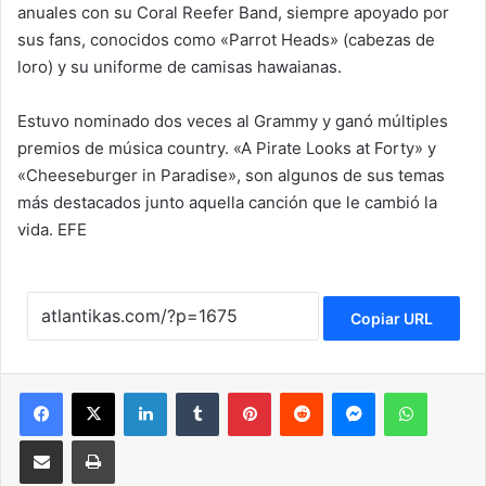
anuales con su Coral Reefer Band, siempre apoyado por
sus fans, conocidos como «Parrot Heads» (cabezas de
loro) y su uniforme de camisas hawaianas.
Estuvo nominado dos veces al Grammy y ganó múltiples
premios de música country. «A Pirate Looks at Forty» y
«Cheeseburger in Paradise», son algunos de sus temas
más destacados junto aquella canción que le cambió la
vida. EFE​
Copiar URL
Facebook
X
LinkedIn
Tumblr
Pinterest
Reddit
Messenger
WhatsApp
Compartir via Email
Imprimir