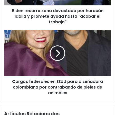
o
Biden recorre zona devastada por huracán
r
Idalia y promete ayuda hasta "acabar el
r
e
trabajo"
z
o
C
n
a
a
r
d
g
e
o
v
s
a
f
s
e
t
d
a
Cargos federales en EEUU para diseñadora
e
d
colombiana por contrabando de pieles de
r
a
a
animales
p
l
o
e
r
s
Artículos Relacionados
h
e