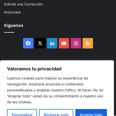
Solicite una Corrección
Anúnciate
Síguenos
Facebook
X
LinkedIn
YouTube
Instagram
RSS
Valoramos tu privacidad
© 2026, Atlántikas LLC. Todos los derechos reservados. Prohibida
Usamos cookies para mejorar su experiencia de
su reproducción total o parcial, así como su traducción a cualquier
navegación, mostrarle anuncios o contenidos
idioma sin nuestra autorización escrita.
personalizados y analizar nuestro tráfico. Al hacer clic en
“Aceptar todo” usted da su consentimiento a nuestro uso
Política de Privacidad
Términos y Condiciones
Accesibilidad
de las cookies.
Cookie
Mapa
Personalizar
Rechazar todo
Aceptar todo