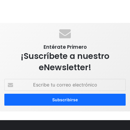
Entérate Primero
¡Suscríbete a nuestro
eNewsletter!
E
s
c
r
i
b
e
t