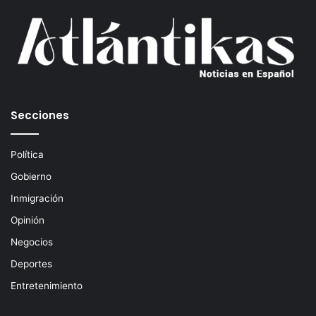
u
c
o
r
r
e
o
e
Secciones
l
e
c
Política
t
Gobierno
r
ó
Inmigración
n
Opinión
i
c
Negocios
o
Deportes
Entretenimiento