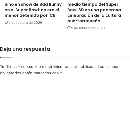
y
l
niño en show de Bad Bunny
medio tiempo del Super
u
o
en el Super Bowl: no era el
Bowl 60 en una poderosa
d
m
menor detenido por ICE
celebración de la cultura
a
puertorriqueña
b
9 de febrero de 2026
h
i
9 de febrero de 2026
a
a
s
n
t
a
Deja una respuesta
a
p
"
o
a
r
Tu dirección de correo electrónico no será publicada.
Los campos
c
c
obligatorios están marcados con
*
a
o
b
n
C
a
t
o
r
r
e
a
m
l
b
e
t
a
r
n
n
a
d
t
b