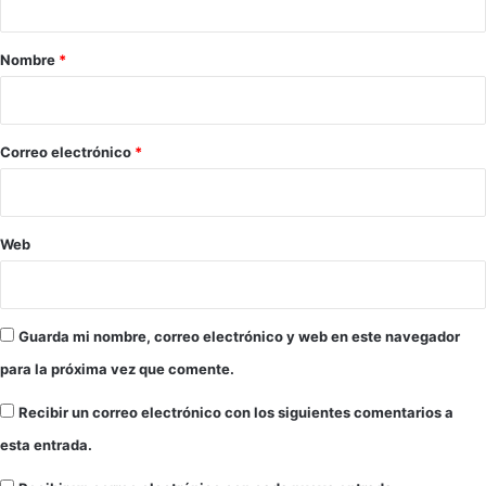
o
a
a
d
j
e
r
Nombre
*
o
p
i
"
i
e
o
l
*
Correo electrónico
*
e
s
d
e
Web
a
n
i
m
Guarda mi nombre, correo electrónico y web en este navegador
a
l
para la próxima vez que comente.
e
s
Recibir un correo electrónico con los siguientes comentarios a
esta entrada.