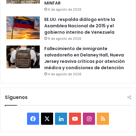
MINFAR
6 de agosto de 2026
EE.UU. respalda diálogo entre la
Asamblea Nacional de 2015 y el
gobierno interino de Venezuela
6 de agosto de 2026
Fallecimiento de inmigrante
salvadoreño en Delaney Hall, Nueva
Jersey reaviva críticas por atención
médica y condiciones de detención
4 de agosto de 2026
Síguenos
F
X
L
Y
I
R
a
i
o
n
S