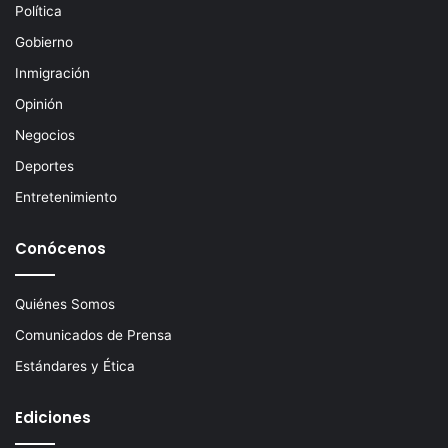
c
Política
t
Gobierno
r
ó
Inmigración
n
Opinión
i
c
Negocios
o
Deportes
Entretenimiento
Conócenos
Quiénes Somos
Comunicados de Prensa
Estándares y Ética
Ediciones