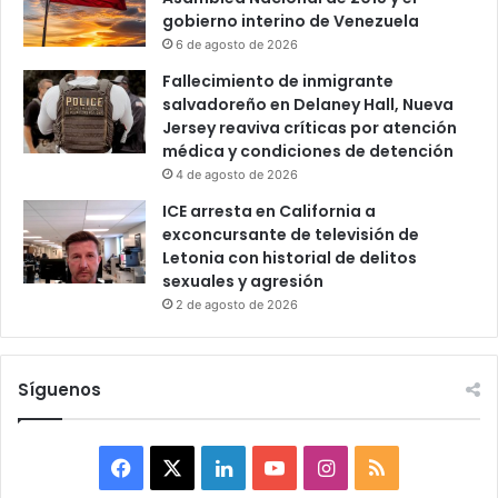
gobierno interino de Venezuela
6 de agosto de 2026
Fallecimiento de inmigrante
salvadoreño en Delaney Hall, Nueva
Jersey reaviva críticas por atención
médica y condiciones de detención
4 de agosto de 2026
ICE arresta en California a
exconcursante de televisión de
Letonia con historial de delitos
sexuales y agresión
2 de agosto de 2026
Síguenos
F
X
L
Y
I
R