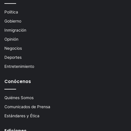
e
c
Política
t
Gobierno
r
ó
Inmigración
n
Opinión
i
c
Negocios
o
Deportes
Entretenimiento
Conócenos
Quiénes Somos
Comunicados de Prensa
Estándares y Ética
Ediciones