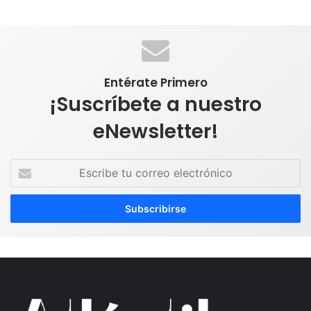
Entérate Primero
¡Suscríbete a nuestro
eNewsletter!
E
s
c
r
i
b
e
t
u
c