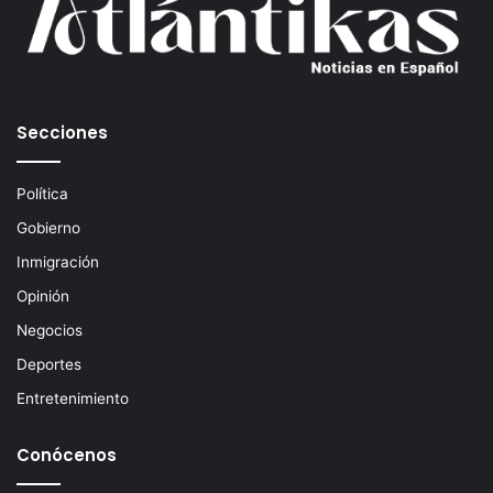
o
r
r
e
o
e
Secciones
l
e
c
Política
t
Gobierno
r
ó
Inmigración
n
Opinión
i
c
Negocios
o
Deportes
Entretenimiento
Conócenos