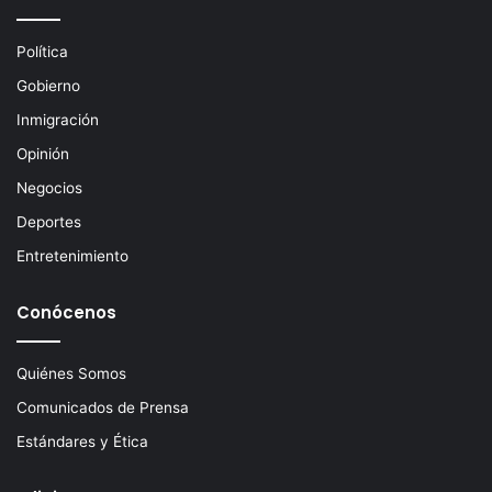
e
c
Política
t
Gobierno
r
ó
Inmigración
n
Opinión
i
c
Negocios
o
Deportes
Entretenimiento
Conócenos
Quiénes Somos
Comunicados de Prensa
Estándares y Ética