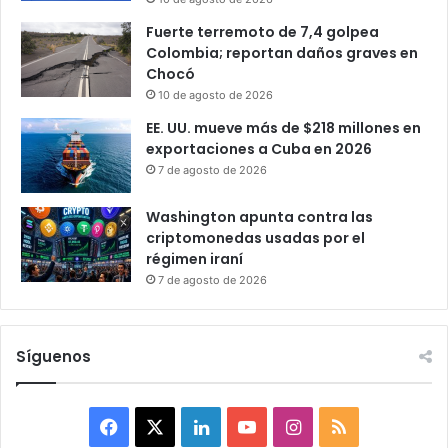
Fuerte terremoto de 7,4 golpea
Colombia; reportan daños graves en
Chocó
10 de agosto de 2026
EE. UU. mueve más de $218 millones en
exportaciones a Cuba en 2026
7 de agosto de 2026
Washington apunta contra las
criptomonedas usadas por el
régimen iraní
7 de agosto de 2026
Síguenos
F
X
L
Y
I
R