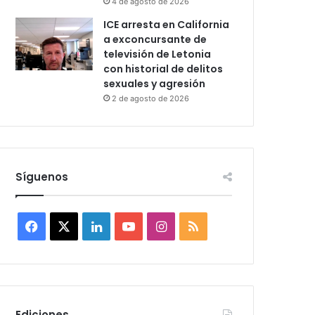
4 de agosto de 2026
ICE arresta en California
a exconcursante de
televisión de Letonia
con historial de delitos
sexuales y agresión
2 de agosto de 2026
Síguenos
F
X
L
Y
I
R
a
i
o
n
S
c
n
u
s
S
e
k
T
t
Ediciones