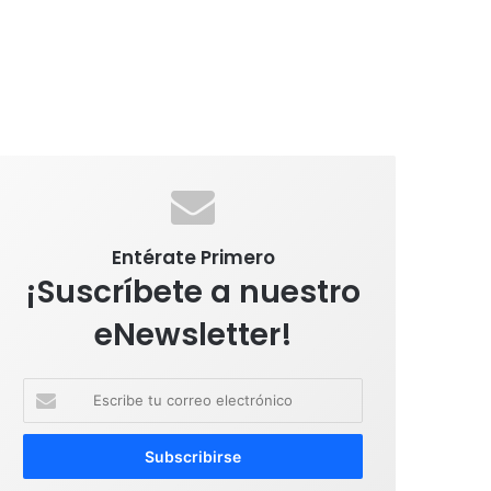
Entérate Primero
¡Suscríbete a nuestro
eNewsletter!
E
s
c
r
i