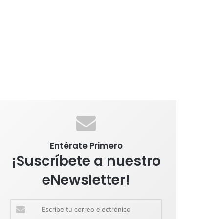
Entérate Primero
¡Suscríbete a nuestro
eNewsletter!
E
s