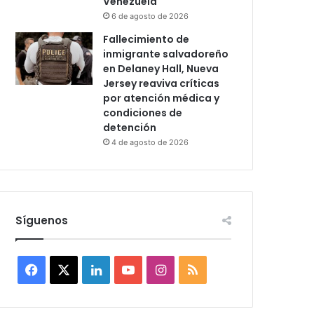
Venezuela
6 de agosto de 2026
Fallecimiento de
inmigrante salvadoreño
en Delaney Hall, Nueva
Jersey reaviva críticas
por atención médica y
condiciones de
detención
4 de agosto de 2026
Síguenos
F
X
L
Y
I
R
a
i
o
n
S