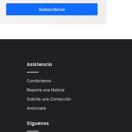
c
r
i
b
e
t
u
c
o
r
Asistencia
r
e
o
Contáctenos
e
Reporte una Noticia
l
e
Solicite una Corrección
c
Anúnciate
t
r
ó
Síguenos
n