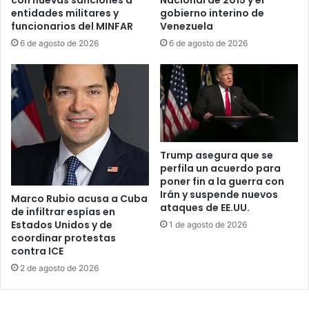
con nuevas sanciones a
Nacional de 2015 y el
n
l
entidades militares y
gobierno interino de
c
a
funcionarios del MINFAR
Venezuela
i
S
6 de agosto de 2026
6 de agosto de 2026
a
o
d
c
e
i
l
e
r
d
é
a
g
d
i
S
Trump asegura que se
m
perfila un acuerdo para
a
poner fin a la guerra con
e
n
Irán y suspende nuevos
n
P
Marco Rubio acusa a Cuba
ataques de EE.UU.
c
de infiltrar espías en
í
Estados Unidos y de
u
1 de agosto de 2026
o
coordinar protestas
b
X
contra ICE
a
y
n
2 de agosto de 2026
e
o
x
y
c