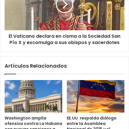
s
t
u
i
n
c
t
a
o
n
o
El Vaticano declara en cisma a la Sociedad San
o
p
Pío X y excomulga a sus obispos y sacerdotes
d
e
e
r
c
a
l
Artículos Relacionados
d
a
o
r
r
a
d
e
e
n
i
c
n
i
f
s
l
m
Washington amplía
EE.UU. respalda diálogo
u
a
ofensiva contra La Habana
entre la Asamblea
e
a