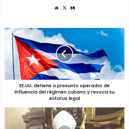
Siti
X
Me
o
diu
we
m
b
E
E
.
U
U
.
d
e
t
EE.UU. detiene a presunto operador de
i
influencia del régimen cubano y revoca su
e
n
estatus legal
e
a
E
p
l
r
V
e
a