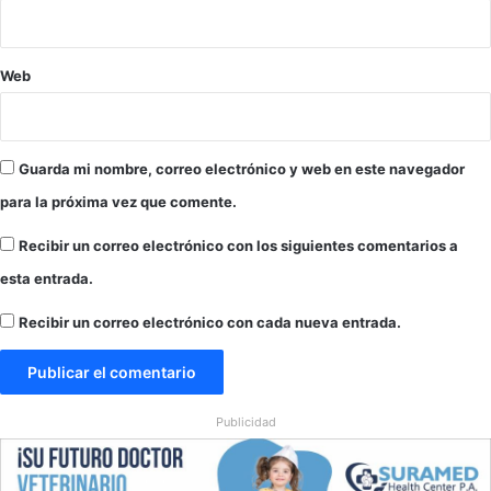
r
d
o
Web
t
e
s
Guarda mi nombre, correo electrónico y web en este navegador
para la próxima vez que comente.
Recibir un correo electrónico con los siguientes comentarios a
esta entrada.
Recibir un correo electrónico con cada nueva entrada.
Publicidad