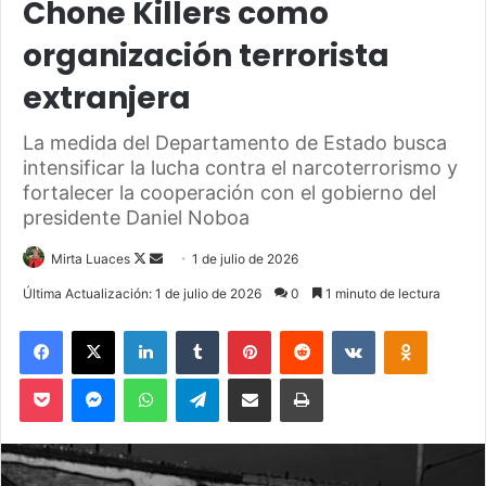
Chone Killers como
organización terrorista
extranjera
La medida del Departamento de Estado busca
intensificar la lucha contra el narcoterrorismo y
fortalecer la cooperación con el gobierno del
presidente Daniel Noboa
Mirta Luaces
F
S
1 de julio de 2026
o
e
Última Actualización: 1 de julio de 2026
0
1 minuto de lectura
l
n
Facebook
X
LinkedIn
Tumblr
Pinterest
Reddit
VKontakte
Odnoklassniki
l
d
o
a
Pocket
Messenger
WhatsApp
Telegram
Compartir via Email
Imprimir
w
n
o
e
n
m
X
a