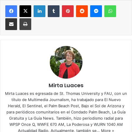
Facebook
X
LinkedIn
Tumblr
Pinterest
Reddit
Messenger
WhatsApp
Compartir via Email
Imprimir
Mirta Luaces
Mirta Luaces es egresada de St. Thomas University y FAU, con un
título de Multimedia Journalism, ha trabajado para El Nuevo
Herald, El Sentinel, el Palm Beach Post, Bajo el Sol de Arizona y
para periódicos comunitarios en el Condado Palm Beach, La Guía
Gratuita y La Guía News. También, hizo periodismo radial para
WPSP Once Q, WWFE 670 AM, La Poderosa y WURN 1040 AM
Actualidad Radio. Actualmente, también se…
More »