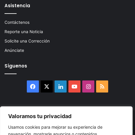
Asistencia
Contáctenos
Reporte una Noticia
Solicite una Corrección
Anúnciate
Síguenos
Facebook
X
LinkedIn
YouTube
Instagram
RSS
Valoramos tu privacidad
© 2026, Atlántikas LLC. Todos los derechos reservados. Prohibida
Usamos cookies para mejorar su experiencia de
su reproducción total o parcial, así como su traducción a cualquier
navegación, mostrarle anuncios o contenidos