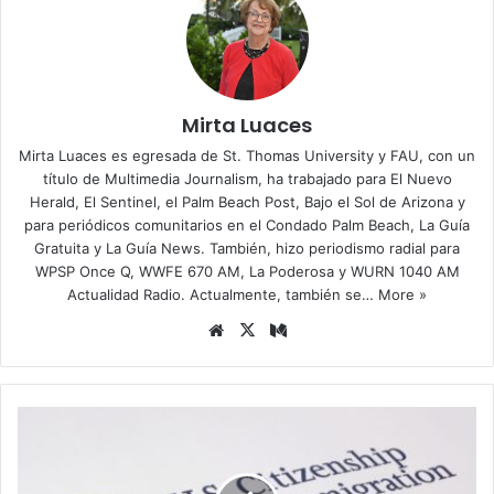
Mirta Luaces
Mirta Luaces es egresada de St. Thomas University y FAU, con un
título de Multimedia Journalism, ha trabajado para El Nuevo
Herald, El Sentinel, el Palm Beach Post, Bajo el Sol de Arizona y
para periódicos comunitarios en el Condado Palm Beach, La Guía
Gratuita y La Guía News. También, hizo periodismo radial para
WPSP Once Q, WWFE 670 AM, La Poderosa y WURN 1040 AM
Actualidad Radio. Actualmente, también se…
More »
Siti
X
Me
o
diu
we
m
b
D
H
S
d