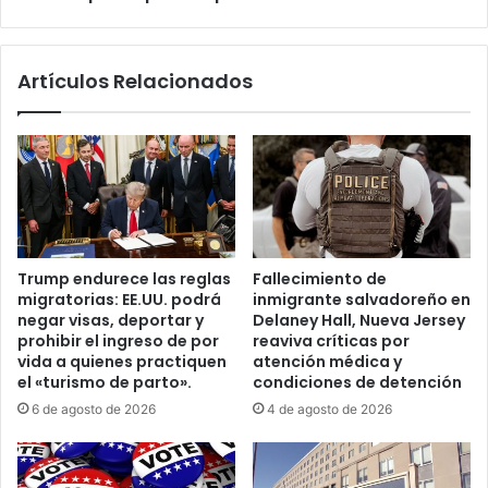
s
.
o
U
l
U
Artículos Relacionados
i
.
c
l
i
o
t
g
u
r
d
a
e
s
s
e
m
i
Trump endurece las reglas
Fallecimiento de
i
s
migratorias: EE.UU. podrá
inmigrante salvadoreño en
g
c
negar visas, deportar y
Delaney Hall, Nueva Jersey
r
o
prohibir el ingreso de por
reaviva críticas por
a
n
vida a quienes practiquen
atención médica y
t
d
el «turismo de parto».
condiciones de detención
o
e
6 de agosto de 2026
4 de agosto de 2026
r
n
i
a
a
s