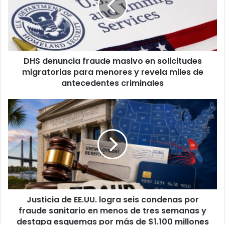
e
n
u
n
c
DHS denuncia fraude masivo en solicitudes
i
migratorias para menores y revela miles de
a
f
antecedentes criminales
r
a
J
u
u
d
s
e
t
m
i
a
c
s
i
i
a
v
d
o
Justicia de EE.UU. logra seis condenas por
e
e
fraude sanitario en menos de tres semanas y
E
n
E
destapa esquemas por más de $1.100 millones