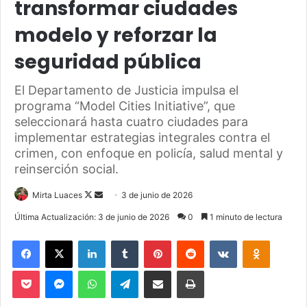
transformar ciudades
modelo y reforzar la
seguridad pública
El Departamento de Justicia impulsa el
programa “Model Cities Initiative”, que
seleccionará hasta cuatro ciudades para
implementar estrategias integrales contra el
crimen, con enfoque en policía, salud mental y
reinserción social.
Mirta Luaces
F
S
3 de junio de 2026
o
e
Última Actualización: 3 de junio de 2026
0
1 minuto de lectura
l
n
Facebook
X
LinkedIn
Tumblr
Pinterest
Reddit
VKontakte
Odnoklassniki
l
d
o
a
Pocket
Messenger
WhatsApp
Telegram
Compartir via Email
Imprimir
w
n
o
e