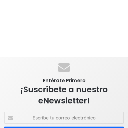
Entérate Primero
¡Suscríbete a nuestro
eNewsletter!
E
s
c