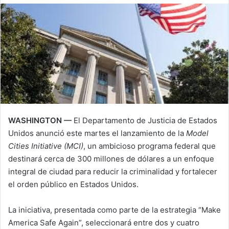
n
m
X
a
i
l
WASHINGTON —
El
Departamento de Justicia de Estados
Unidos
anunció este martes el lanzamiento de la
Model
Cities Initiative (MCI)
, un ambicioso programa federal que
destinará cerca de 300 millones de dólares a un enfoque
integral de ciudad para reducir la criminalidad y fortalecer
el orden público en Estados Unidos.
La iniciativa, presentada como parte de la estrategia “Make
America Safe Again”, seleccionará entre dos y cuatro