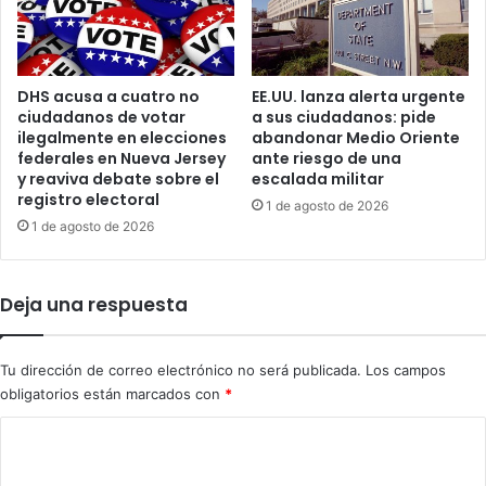
s
p
p
o
a
r
r
f
a
DHS acusa a cuatro no
EE.UU. lanza alerta urgente
r
m
ciudadanos de votar
a sus ciudadanos: pide
a
ilegalmente en elecciones
abandonar Medio Oriente
e
u
federales en Nueva Jersey
ante riesgo de una
n
d
y reaviva debate sobre el
escalada militar
o
e
registro electoral
r
1 de agosto de 2026
s
1 de agosto de 2026
e
a
s
n
y
i
r
t
Deja una respuesta
e
a
v
r
e
i
Tu dirección de correo electrónico no será publicada.
Los campos
l
o
obligatorios están marcados con
*
a
e
C
m
n
i
m
o
l
e