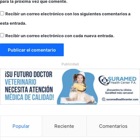
para la próxima vez que comente.
n
a
a
p
Recibir un correo electrónico con los siguientes comentarios a
l
a
e
e
esta entrada.
s
s
Recibir un correo electrónico con cada nueva entrada.
q
u
e
m
a
Publicidad
s
p
o
r
m
á
s
d
e
Popular
Reciente
Comentarios
$
1