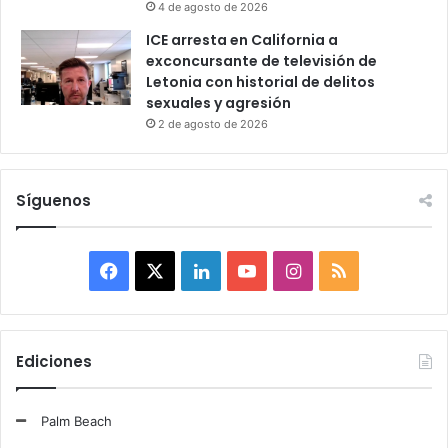
4 de agosto de 2026
ICE arresta en California a
exconcursante de televisión de
Letonia con historial de delitos
sexuales y agresión
2 de agosto de 2026
Síguenos
F
X
L
Y
I
R
a
i
o
n
S
c
n
u
s
S
Ediciones
e
k
T
t
Palm Beach
b
e
u
a