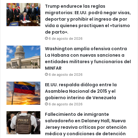
.
Trump endurece las reglas
1
migratorias: EE.UU. podrá negar visas,
0
deportar y prohibir el ingreso de por
0
vida a quienes practiquen el «turismo
m
de parto».
i
6 de agosto de 2026
l
l
Washington amplía ofensiva contra
o
La Habana con nuevas sanciones a
n
entidades militares y funcionarios del
e
MINFAR
s
6 de agosto de 2026
EE.UU. respalda diálogo entre la
Asamblea Nacional de 2015 y el
gobierno interino de Venezuela
6 de agosto de 2026
Fallecimiento de inmigrante
salvadoreño en Delaney Hall, Nueva
Jersey reaviva críticas por atención
médica y condiciones de detención